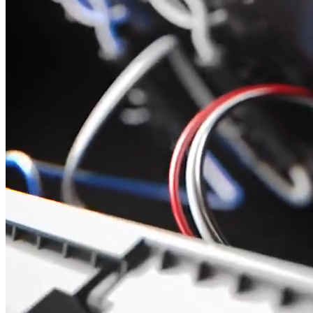
Wykorzystujemy pliki cookie do
witrynie. Informacje o tym, j
Partnerzy mogą połączyć te in
Niezbędne
Niezbędne pliki cookie mają k
nich. Te pliki cookie nie prze
Preferencje
Pliki cookie dotyczące prefere
preferowany język lub region,