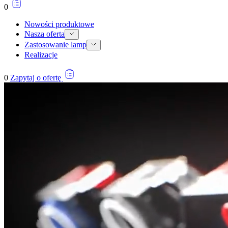
0
Nowości produktowe
Nasza oferta
Zastosowanie lamp
Realizacje
0
Zapytaj o ofertę