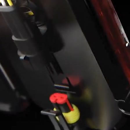
nalizować ruch w naszej
klamowym i analitycznym.
stania z ich usług.
łać w zamierzony sposób bez
unkcjonowanie strony, np.