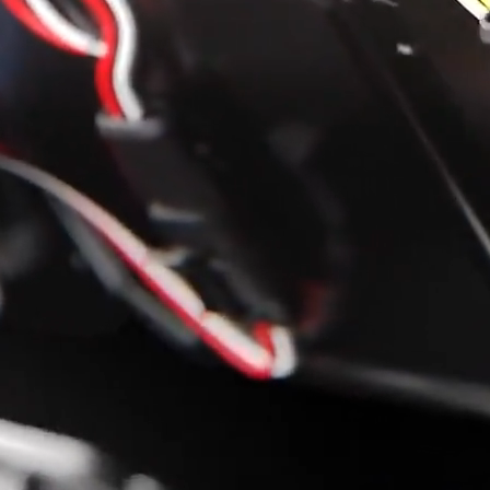
 spersonalizowania treści i reklam, aby oferować funkcje społecznościowe i a
ak korzystasz z naszej witryny, udostępniamy partnerom społecznościowym, re
formacje z innymi danymi otrzymanymi od Ciebie lub uzyskanymi podczas korzy
luczowe znaczenie dla podstawowych funkcji witryny i witryna nie będzie dzia
chowują żadnych danych umożliwiających identyfikację osoby.
ncji umożliwiają stronie zapamiętanie informacji, które zmieniają wygląd lub f
 w którym znajduje się użytkownik.