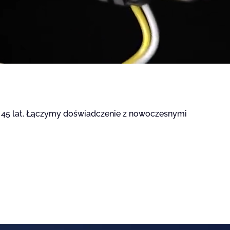
icy zachowują się na stronie,
t wyświetlanie reklam, które są
dawców strony trzeciej.
 45 lat. Łączymy doświadczenie z nowoczesnymi
h ciasteczek.
Akceptuj wszystko