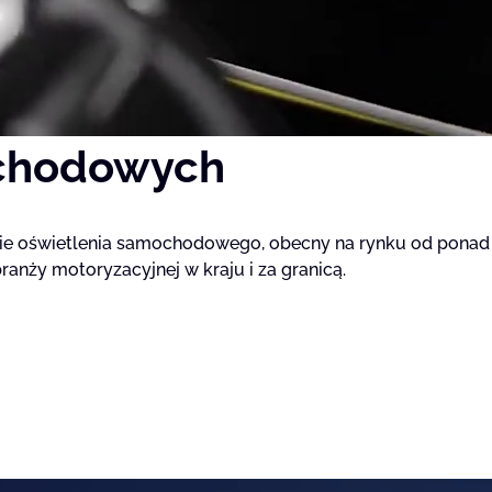
gają właścicielem stron internetowych zrozumieć, w jaki sposób różni użytkown
owe informacje.
chodowych
owane są w celu śledzenia użytkowników na stronach internetowych. Celem jes
szczególnych użytkowników i tym samym bardziej cenne dla wydawców i reklamo
nie oświetlenia samochodowego, obecny na rynku od ponad
anży motoryzacyjnej w kraju i za granicą.
 to pliki, które są w procesie klasyfikowania, wraz z dostawcami poszczególnyc
Zapisz moje preferencje