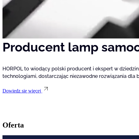
Statystyka
Statystyczne pliki cookie poma
gromadząc i zgłaszając anonim
Marketing
Producent lamp samo
Marketingowe pliki cookie stos
istotne i interesujące dla po
HORPOL to wiodący polski producent i ekspert w dziedzi
Nieklasyfikowane
technologiami, dostarczając niezawodne rozwiązania dla br
Nieklasyfikowane pliki cookie,
Dowiedz się więcej
Odrzuć
Oferta