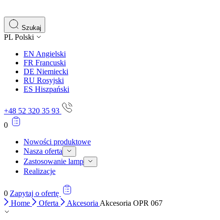
gromadząc i zgłaszając anonimowe informacje.
Marketing
Szukaj
PL
Polski
Marketingowe pliki cookie stosowane są w celu śledzenia 
istotne i interesujące dla poszczególnych użytkowników 
EN
Angielski
FR
Francuski
DE
Niemiecki
Nieklasyfikowane
RU
Rosyjski
ES
Hiszpański
Nieklasyfikowane pliki cookie, to pliki, które są w proce
+48 52 320 35 93
0
Nowości produktowe
Nasza oferta
Zastosowanie lamp
Realizacje
0
Zapytaj o ofertę
Home
Oferta
Akcesoria
Akcesoria OPR 067