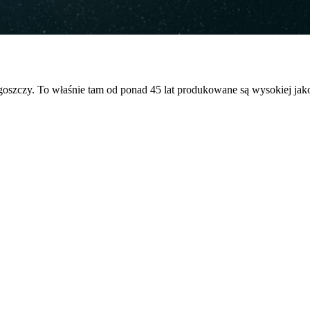
gają właścicielem stron internetowych zrozumieć, w jaki sposób różni użytkown
owe informacje.
szczy. To właśnie tam od ponad 45 lat produkowane są wysokiej jakoś
owane są w celu śledzenia użytkowników na stronach internetowych. Celem jes
szczególnych użytkowników i tym samym bardziej cenne dla wydawców i reklamo
 to pliki, które są w procesie klasyfikowania, wraz z dostawcami poszczególnyc
Zapisz moje preferencje