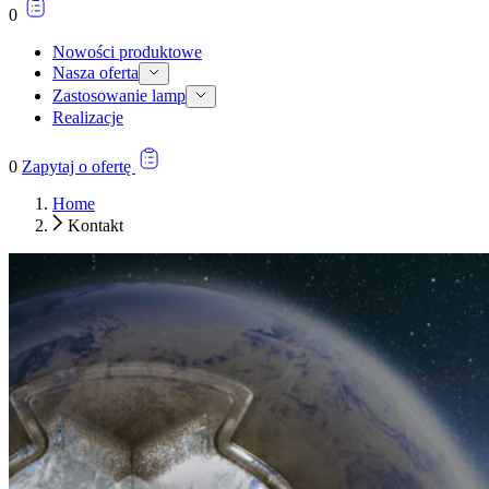
0
Nowości produktowe
Nasza oferta
Zastosowanie lamp
Realizacje
0
Zapytaj o ofertę
Home
Kontakt