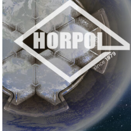
Wykorzystujemy pliki cookie do
witrynie. Informacje o tym, j
Partnerzy mogą połączyć te in
Niezbędne
Niezbędne pliki cookie mają k
nich. Te pliki cookie nie prze
Preferencje
Pliki cookie dotyczące prefere
preferowany język lub region,