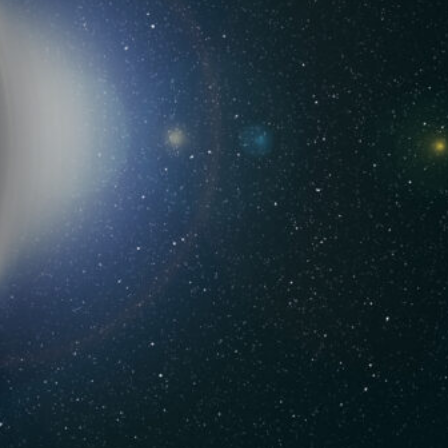
 spersonalizowania treści i reklam, aby oferować funkcje społecznościowe i a
ak korzystasz z naszej witryny, udostępniamy partnerom społecznościowym, re
formacje z innymi danymi otrzymanymi od Ciebie lub uzyskanymi podczas korzy
luczowe znaczenie dla podstawowych funkcji witryny i witryna nie będzie dzia
chowują żadnych danych umożliwiających identyfikację osoby.
ncji umożliwiają stronie zapamiętanie informacji, które zmieniają wygląd lub f
 w którym znajduje się użytkownik.