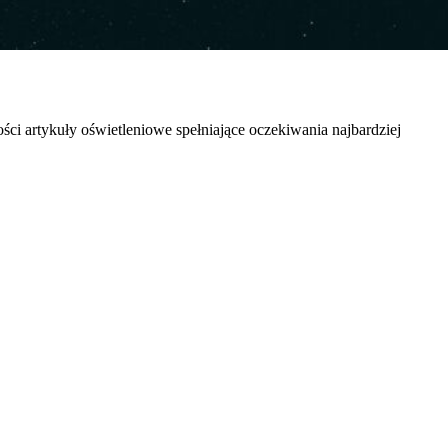
icy zachowują się na stronie,
ci artykuły oświetleniowe spełniające oczekiwania najbardziej
t wyświetlanie reklam, które są
dawców strony trzeciej.
h ciasteczek.
Akceptuj wszystko