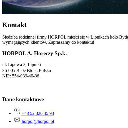
Statystyka
Statystyczne pliki cookie poma
gromadząc i zgłaszając anonim
Kontakt
Marketing
Siedziba rodzinnej firmy HORPOL mieści się w Lipnikach koło Bydgo
wymagających klientów. Zapraszamy do kontaktu!
Marketingowe pliki cookie stos
istotne i interesujące dla po
HORPOL A. Horeczy Sp.k.
ul. Lipowa 3, Lipniki
Nieklasyfikowane
86-005 Białe Błota, Polska
Nieklasyfikowane pliki cookie,
NIP: 554-039-40-86
Odrzuć
Dane kontaktowe
+48 52 320 35 93
horpol@horpol.pl