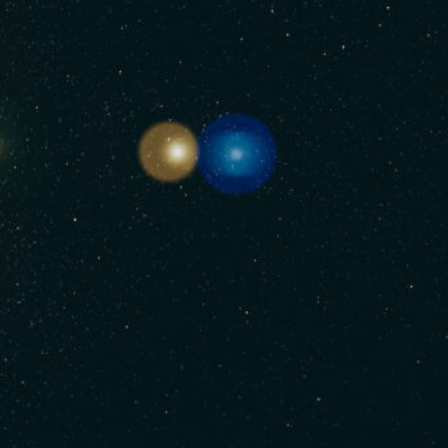
nalizować ruch w naszej
klamowym i analitycznym.
stania z ich usług.
łać w zamierzony sposób bez
unkcjonowanie strony, np.