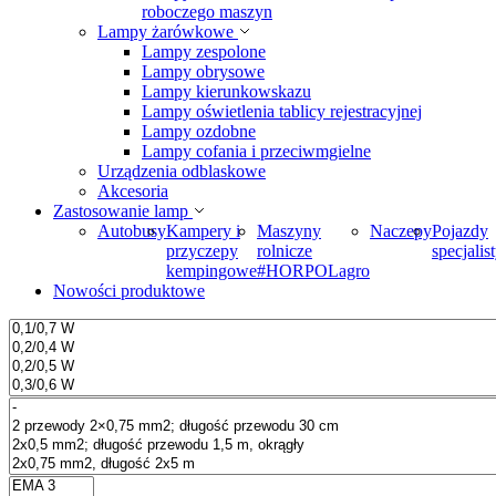
roboczego maszyn
Lampy żarówkowe
Lampy zespolone
Lampy obrysowe
Lampy kierunkowskazu
Lampy oświetlenia tablicy rejestracyjnej
Lampy ozdobne
Lampy cofania i przeciwmgielne
Urządzenia odblaskowe
Akcesoria
Zastosowanie lamp
Autobusy
Kampery i
Maszyny
Naczepy
Pojazdy
przyczepy
rolnicze
specjalis
kempingowe
#HORPOLagro
Nowości produktowe