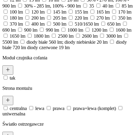
900 lm
30% - 285 lm, 100% - 900 lm
35
40 lm
85 lm
100 lm
120 lm
145 lm
155 lm
165 lm
170 lm
180 lm
200 lm
205 lm
220 lm
270 lm
350 lm
370 lm
400 lm
500 lm
510/1650 lm
650 lm
690 lm
900 lm
990 lm
1000 lm
1200 lm
1600 lm
1650 lm
1800 lm
2500 lm
2600 lm
3000 lm
5500 lm
diody białe 560 lm; diody niebieskie 20 lm
diody
białe 720 lm diody czerwone 19 lm
Moduł czujnika cofania
tak
Strona montażu
centralna
lewa
prawa
prawa+lewa (komplet)
uniwersalna
Światło ostrzegawcze