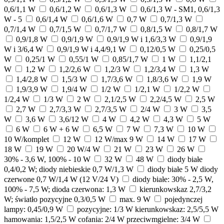
0,6/1,1 W
0,6/1,2 W
0,6/1,3 W
0,6/1,3 W - SM1, 0,6/1,3
W - 5
0,6/1,4 W
0,6/1,6 W
0,7 W
0,7/1,3 W
0,7/1,4 W
0,7/1,5 W
0,7/1,7 W
0,8/1,5 W
0,8/1,7 W
0,9/1,8 W
0,9/1,9 W
0,9/1,9 W i 1,6/3,3 W
0,9/1,9
W i 3/6,4 W
0,9/1,9 W i 4,4/9,1 W
0,12/0,5 W
0,25/0,5
W
0,25/1 W
0,55/1 W
0,85/1,7 W
1 W
1,1/2,1
W
1,2 W
1,2/2,6 W
1,2/3 W
1,2/3,4 W
1,3 W
1,4/2,8 W
1,5/3 W
1,7/3,6 W
1,8/3,6 W
1,9 W
1,9/3,9 W
1,9/4 W
1/2 W
1/2,1 W
1/2,2 W
1/2,4 W
1/3 W
2 W
2,1/2,5 W
2,2/4,5 W
2,5 W
2,7 W
2,7/3,3 W
2,7/3,5 W
2/4 W
3 W
3,5
W
3,6 W
3,6/12 W
4 W
4,2 W
4,3 W
5 W
6 W
6 W + 6 W
6,5 W
7 W
7,3 W
10 W
10 W/komplet
12 W
12 W/max 9 W
14 W
17 W
18 W
19 W
20 W/4 W
21 W
23 W
26 W
30% - 3,6 W, 100% - 10 W
32 W
48 W
diody białe
0,4/0,2 W; diody niebieskie 0,7 W/1,3 W
diody białe 5 W diody
czerwone 0,7 W/1,4 W (12 V/24 V)
diody białe: 30% - 2,5 W,
100% - 7,5 W; dioda czerwona: 1,3 W
kierunkowskaz 2,7/3,2
W; światło pozycyjne 0,3/0,5 W
max. 9 W
pojedynczej
lampy: 0,45/0,9 W
pozycyjne: 1/3 W kierunkowskaz: 2,5/5,5 W
hamowania: 1,5/2,5 W cofania: 2/4 W przeciwmgielne: 3/4 W