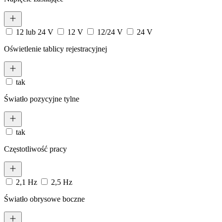
12 lub 24 V
12 V
12/24 V
24 V
Oświetlenie tablicy rejestracyjnej
tak
Światło pozycyjne tylne
tak
Częstotliwość pracy
2,1 Hz
2,5 Hz
Światło obrysowe boczne