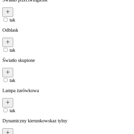
tak
Odblask
tak
Światło skupione
tak
Lampa żarówkowa
tak
Dynamiczny kierunkowskaz tylny