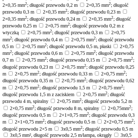
2
2
2×0,35 mm
; długość przewodu 0,2 m
2×0,35 mm
; długość
2
przewodu 0,3 m
2×0,35 mm
; długość przewodu 0,23 m
2
2
2×0,35 mm
; długość przewodu 0,24 m
2×0,35 mm
; długość
2
przewodu 0,25 m
2×0,75 mm
; długość przewodu 0,2 m z
2
wtyczką
2×0,75 mm
; długość przewodu 0,3 m
2×0,75
2
2
mm
; długość przewodu 0,4 m
2×0,75 mm
; długość przewodu
2
0,5 m
2×0,75 mm
; długość przewodu 0,5 m, płaski
2×0,75
2
2
mm
; długość przewodu 0,6 m
2×0,75 mm
; długość przewodu
2
2
0,7 m
2×0,75 mm
; długość przewodu 0,15 m
2×0,75 mm
;
2
długość przewodu 0,23 m
2×0,75 mm
; długość przewodu 0,25
2
2
m
2×0,75 mm
; długość przewodu 0,33 m
2×0,75 mm
;
2
długość przewodu 0,35 m
2×0,75 mm
; długość przewodu 0,62
2
2
m
2×0,75 mm
; długość przewodu 1,5 m
2×0,75 mm
;
2
długość przewodu 1,5 m z zaciskiem
2×0,75 mm
; długość
2
przewodu 4 m, spiralny
2×0,75 mm
; długość przewodu 5,2 m
2
2
2×0,75 mm
; długość przewodu 8 m, spiralny
2×0,75mm
;
2
długość przewodu 0,5 m
2×1×0,75 mm
; długość przewodu 0,3
2
2
m
2×1×0,75 mm
; długość przewodu 0,5 m
2×2×0,75 mm
;
2
długość przewodu 2×5 m
3x0,5 mm
; długość przewodu 0,5 m
3x0,5 mm², długość przewodu 2,5 m/lampa, okrągły
3x0,5