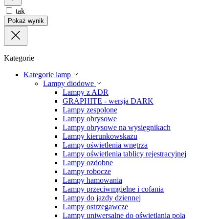
tak
Pokaż wynik
Kategorie
Kategorie lamp
Lampy diodowe
Lampy z ADR
GRAPHITE - wersja DARK
Lampy zespolone
Lampy obrysowe
Lampy obrysowe na wysięgnikach
Lampy kierunkowskazu
Lampy oświetlenia wnętrza
Lampy oświetlenia tablicy rejestracyjnej
Lampy ozdobne
Lampy robocze
Lampy hamowania
Lampy przeciwmgielne i cofania
Lampy do jazdy dziennej
Lampy ostrzegawcze
Lampy uniwersalne do oświetlania pola