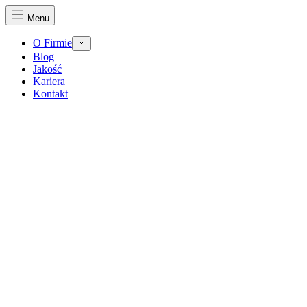
Menu
O Firmie
Blog
Jakość
Kariera
Kontakt