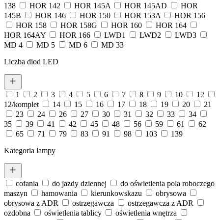
138
HOR 142
HOR 145A
HOR 145AD
HOR
145B
HOR 146
HOR 150
HOR 153A
HOR 156
HOR 158
HOR 158G
HOR 160
HOR 164
HOR 164AY
HOR 166
LWD1
LWD2
LWD3
MD 4
MD 5
MD 6
MD 33
Liczba diod LED
1
2
3
4
5
6
7
8
9
10
12
12/komplet
14
15
16
17
18
19
20
21
23
24
26
27
30
31
32
33
34
35
39
41
42
45
48
56
59
61
62
65
71
79
83
91
98
103
139
Kategoria lampy
cofania
do jazdy dziennej
do oświetlenia pola roboczego
maszyn
hamowania
kierunkowskazu
obrysowa
obrysowa z ADR
ostrzegawcza
ostrzegawcza z ADR
ozdobna
oświetlenia tablicy
oświetlenia wnętrza