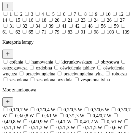
1
2
3
4
5
6
7
8
9
10
12
14
15
16
18
20
21
23
24
26
27
31
32
34
39
41
42
48
56
59
61
62
65
71
79
83
91
98
103
139
Kategoria lampy
cofania
hamowania
kierunkowskazu
obrysowa
ostrzegawcza
ozdobna
oświetlenia tablicy
oświetlenia
wnętrza
przeciwmgielna
przeciwmgielna tylna
robocza
zespolona
zespolona przednia
zespolona tylna
Moc znamionowa
0,1/0,7 W
0,2/0,4 W
0,2/0,5 W
0,3/0,6 W
0,3/0,7
W
0,3/0,8 W
0,3/1 W
0,3/1,3 W
0,4/0,7 W
0,4/0,8 W
0,4/0,9 W
0,4/1 W
0,4/1,2 W
0,5/1 W
0,5/1,1 W
0,5/1,2 W
0,5/1,3 W
0,5/1,5 W
0,6 W