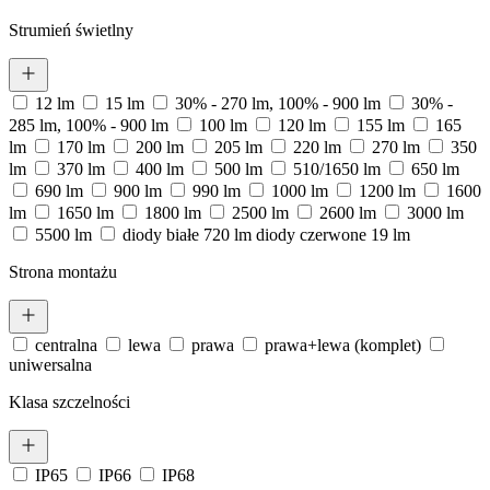
Strumień świetlny
12 lm
15 lm
30% - 270 lm, 100% - 900 lm
30% -
285 lm, 100% - 900 lm
100 lm
120 lm
155 lm
165
lm
170 lm
200 lm
205 lm
220 lm
270 lm
350
lm
370 lm
400 lm
500 lm
510/1650 lm
650 lm
690 lm
900 lm
990 lm
1000 lm
1200 lm
1600
lm
1650 lm
1800 lm
2500 lm
2600 lm
3000 lm
5500 lm
diody białe 720 lm diody czerwone 19 lm
Strona montażu
centralna
lewa
prawa
prawa+lewa (komplet)
uniwersalna
Klasa szczelności
IP65
IP66
IP68