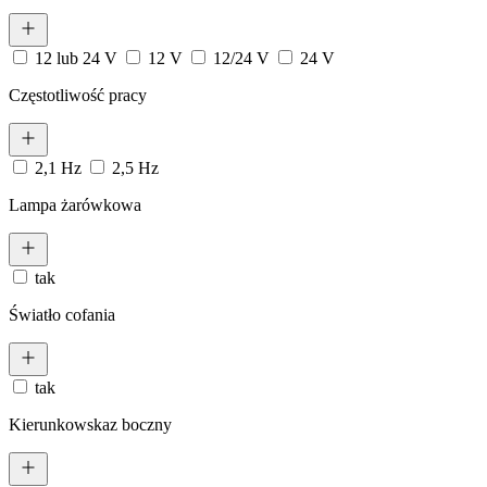
12 lub 24 V
12 V
12/24 V
24 V
Częstotliwość pracy
2,1 Hz
2,5 Hz
Lampa żarówkowa
tak
Światło cofania
tak
Kierunkowskaz boczny