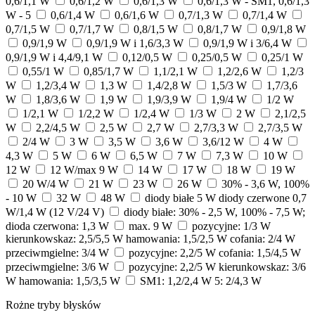
0,6/1,1 W
0,6/1,2 W
0,6/1,3 W
0,6/1,3 W - SM1, 0,6/1,3
W - 5
0,6/1,4 W
0,6/1,6 W
0,7/1,3 W
0,7/1,4 W
0,7/1,5 W
0,7/1,7 W
0,8/1,5 W
0,8/1,7 W
0,9/1,8 W
0,9/1,9 W
0,9/1,9 W i 1,6/3,3 W
0,9/1,9 W i 3/6,4 W
0,9/1,9 W i 4,4/9,1 W
0,12/0,5 W
0,25/0,5 W
0,25/1 W
0,55/1 W
0,85/1,7 W
1,1/2,1 W
1,2/2,6 W
1,2/3
W
1,2/3,4 W
1,3 W
1,4/2,8 W
1,5/3 W
1,7/3,6
W
1,8/3,6 W
1,9 W
1,9/3,9 W
1,9/4 W
1/2 W
1/2,1 W
1/2,2 W
1/2,4 W
1/3 W
2 W
2,1/2,5
W
2,2/4,5 W
2,5 W
2,7 W
2,7/3,3 W
2,7/3,5 W
2/4 W
3 W
3,5 W
3,6 W
3,6/12 W
4 W
4,3 W
5 W
6 W
6,5 W
7 W
7,3 W
10 W
12 W
12 W/max 9 W
14 W
17 W
18 W
19 W
20 W/4 W
21 W
23 W
26 W
30% - 3,6 W, 100%
- 10 W
32 W
48 W
diody białe 5 W diody czerwone 0,7
W/1,4 W (12 V/24 V)
diody białe: 30% - 2,5 W, 100% - 7,5 W;
dioda czerwona: 1,3 W
max. 9 W
pozycyjne: 1/3 W
kierunkowskaz: 2,5/5,5 W hamowania: 1,5/2,5 W cofania: 2/4 W
przeciwmgielne: 3/4 W
pozycyjne: 2,2/5 W cofania: 1,5/4,5 W
przeciwmgielne: 3/6 W
pozycyjne: 2,2/5 W kierunkowskaz: 3/6
W hamowania: 1,5/3,5 W
SM1: 1,2/2,4 W 5: 2/4,3 W
Rożne tryby błysków