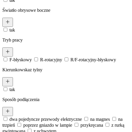
tak
Światło obrysowe boczne
tak
Tryb pracy
F-błyskowy
R-rotacyjny
R/F-rotacyjny-błyskowy
Kierunkowskaz tylny
tak
Sposób podłączenia
dwa pojedyncze przewody elektryczne
na magnes
na
trzpień
poprzez gniazdo w lampie
przykręcana
z rurką
gwintowaną
z uchwytem