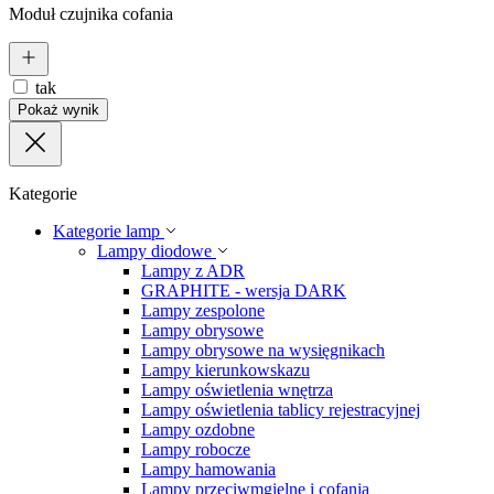
Moduł czujnika cofania
tak
Pokaż wynik
Kategorie
Kategorie lamp
Lampy diodowe
Lampy z ADR
GRAPHITE - wersja DARK
Lampy zespolone
Lampy obrysowe
Lampy obrysowe na wysięgnikach
Lampy kierunkowskazu
Lampy oświetlenia wnętrza
Lampy oświetlenia tablicy rejestracyjnej
Lampy ozdobne
Lampy robocze
Lampy hamowania
Lampy przeciwmgielne i cofania