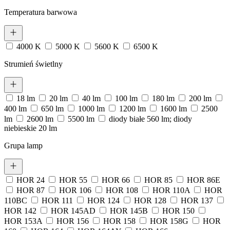
Temperatura barwowa
4000 K
5000 K
5600 K
6500 K
Strumień świetlny
18 lm
20 lm
40 lm
100 lm
180 lm
200 lm
400 lm
650 lm
1000 lm
1200 lm
1600 lm
2500
lm
2600 lm
5500 lm
diody białe 560 lm; diody
niebieskie 20 lm
Grupa lamp
HOR 24
HOR 55
HOR 66
HOR 85
HOR 86E
HOR 87
HOR 106
HOR 108
HOR 110A
HOR
110BC
HOR 111
HOR 124
HOR 128
HOR 137
HOR 142
HOR 145AD
HOR 145B
HOR 150
HOR 153A
HOR 156
HOR 158
HOR 158G
HOR