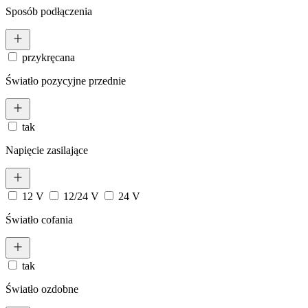
Sposób podłączenia
przykręcana
Światło pozycyjne przednie
tak
Napięcie zasilające
12 V
12/24 V
24 V
Światło cofania
tak
Światło ozdobne