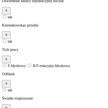
Oświetlenie tablicy rejestracyjnej boczne
tak
Kierunkowskaz przedni
tak
Tryb pracy
F-błyskowy
R/F-rotacyjny-błyskowy
Odblask
tak
Światło rozproszone