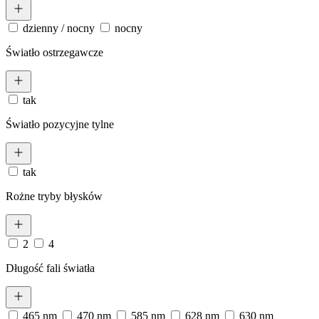
dzienny / nocny
nocny
Światło ostrzegawcze
tak
Światło pozycyjne tylne
tak
Rożne tryby błysków
2
4
Długość fali światła
465 nm
470 nm
585 nm
628 nm
630 nm