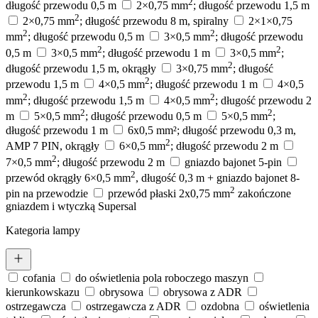
2
długość przewodu 0,5 m
2×0,75 mm
; długość przewodu 1,5 m
2
2×0,75 mm
; długość przewodu 8 m, spiralny
2×1×0,75
2
2
mm
; długość przewodu 0,5 m
3×0,5 mm
; długość przewodu
2
2
0,5 m
3×0,5 mm
; długość przewodu 1 m
3×0,5 mm
;
2
długość przewodu 1,5 m, okrągły
3×0,75 mm
; długość
2
przewodu 1,5 m
4×0,5 mm
; długość przewodu 1 m
4×0,5
2
2
mm
; długość przewodu 1,5 m
4×0,5 mm
; długość przewodu 2
2
2
m
5×0,5 mm
; długość przewodu 0,5 m
5×0,5 mm
;
długość przewodu 1 m
6x0,5 mm²; długość przewodu 0,3 m,
2
AMP 7 PIN, okrągły
6×0,5 mm
; długość przewodu 2 m
2
7×0,5 mm
; długość przewodu 2 m
gniazdo bajonet 5-pin
2
przewód okrągły 6×0,5 mm
, długość 0,3 m + gniazdo bajonet 8-
2
pin na przewodzie
przewód płaski 2x0,75 mm
zakończone
gniazdem i wtyczką Supersal
Kategoria lampy
cofania
do oświetlenia pola roboczego maszyn
kierunkowskazu
obrysowa
obrysowa z ADR
ostrzegawcza
ostrzegawcza z ADR
ozdobna
oświetlenia