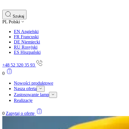
Szukaj
PL
Polski
EN
Angielski
FR
Francuski
DE
Niemiecki
RU
Rosyjski
ES
Hiszpański
+48 52 320 35 93
0
Nowości produktowe
Nasza oferta
Zastosowanie lamp
Realizacje
0
Zapytaj o ofertę