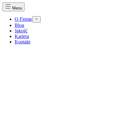
Menu
O Firmie
Blog
Jakość
Kariera
Kontakt