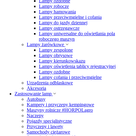
Lampy ozdobne
Lampy robocze
Lampy hamowania
Lampy przeciwmgielne i cofania
Lampy do jazdy dziennej
Lampy ostrzegawcze
Lampy uniwersalne do oświetlania pola
roboczego maszyn
Lampy żarówkowe
Lampy zespolone
Lampy obrysowe
Lampy kierunkowskazu
Lampy oświetlenia tablicy rejestracyjnej
Lampy ozdobne
Lampy cofania i przeciwmgielne
Urządzenia odblaskowe
Akcesoria
Zastosowanie lamp
Autobusy
Kampery i przyczepy kempingowe
Maszyny rolnicze #HORPOLagro
Naczepy
Pojazdy specjalistyczne
Przyczepy i lawety
Samochody ciężarowe