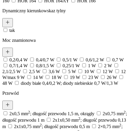
160
HOR 164
HOR 164AY
HOR 166
Dynamiczny kierunkowskaz tylny
tak
Moc znamionowa
0,2/0,4 W
0,4/0,7 W
0,5/1 W
0,6/1,2 W
0,7 W
0,7/1,4 W
0,8/1,5 W
0,25/1 W
1 W
2 W
2,1/2,5 W
2,5 W
3,6 W
5 W
10 W
12 W
12
W/max 9 W
14 W
18 W
19 W
23 W
26 W
48 W
diody białe 0,4/0,2 W; diody niebieskie 0,7 W/1,3 W
Przewód
2
2
2x0,5 mm
; długość przewodu 1,5 m, okrągły
2x0,75 mm
;
2
długość przewodu 1 m
2x1x0,50 mm
; długość przewodu 0,13
2
2
m
2x1x0,75 mm
; długość przewodu 0,5 m
2×0,75 mm
;