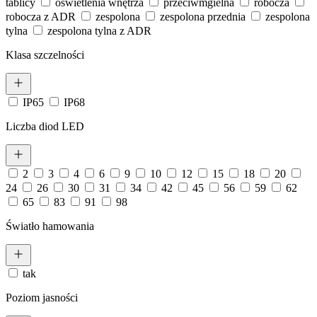
tablicy
oświetlenia wnętrza
przeciwmgielna
robocza
robocza z ADR
zespolona
zespolona przednia
zespolona
tylna
zespolona tylna z ADR
Klasa szczelności
IP65
IP68
Liczba diod LED
2
3
4
6
9
10
12
15
18
20
24
26
30
31
34
42
45
56
59
62
65
83
91
98
Światło hamowania
tak
Poziom jasności