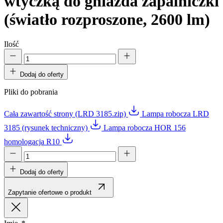
wtyczką do gniazda zapalniczki
(światło rozproszone, 2600 lm)
Ilość
Dodaj do oferty
Pliki do pobrania
Cała zawartość strony (LRD 3185.zip)
Lampa robocza LRD
3185 (rysunek techniczny)
Lampa robocza HOR 156
homologacja R10
Dodaj do oferty
Zapytanie ofertowe o produkt