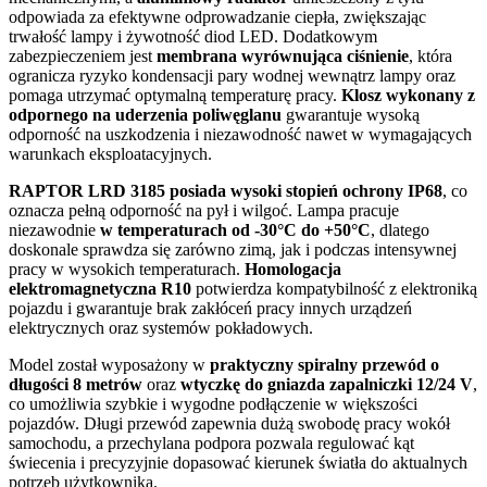
odpowiada za efektywne odprowadzanie ciepła, zwiększając
trwałość lampy i żywotność diod LED. Dodatkowym
zabezpieczeniem jest
membrana wyrównująca ciśnienie
, która
ogranicza ryzyko kondensacji pary wodnej wewnątrz lampy oraz
pomaga utrzymać optymalną temperaturę pracy.
Klosz wykonany z
odpornego na uderzenia poliwęglanu
gwarantuje wysoką
odporność na uszkodzenia i niezawodność nawet w wymagających
warunkach eksploatacyjnych.
RAPTOR LRD 3185 posiada wysoki stopień ochrony IP68
, co
oznacza pełną odporność na pył i wilgoć. Lampa pracuje
niezawodnie
w temperaturach od -30°C do +50°C
, dlatego
doskonale sprawdza się zarówno zimą, jak i podczas intensywnej
pracy w wysokich temperaturach.
Homologacja
elektromagnetyczna R10
potwierdza kompatybilność z elektroniką
pojazdu i gwarantuje brak zakłóceń pracy innych urządzeń
elektrycznych oraz systemów pokładowych.
Model został wyposażony w
praktyczny spiralny przewód o
długości 8 metrów
oraz
wtyczkę do gniazda zapalniczki 12/24 V
,
co umożliwia szybkie i wygodne podłączenie w większości
pojazdów. Długi przewód zapewnia dużą swobodę pracy wokół
samochodu, a przechylana podpora pozwala regulować kąt
świecenia i precyzyjnie dopasować kierunek światła do aktualnych
potrzeb użytkownika.