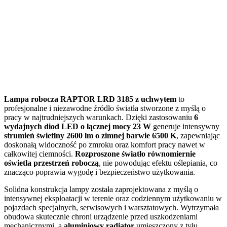
Lampa robocza RAPTOR LRD 3185 z uchwytem
to
profesjonalne i niezawodne źródło światła stworzone z myślą o
pracy w najtrudniejszych warunkach. Dzięki zastosowaniu
6
wydajnych diod LED o łącznej mocy 23 W
generuje intensywny
strumień świetlny 2600 lm o zimnej barwie 6500 K
, zapewniając
doskonałą widoczność po zmroku oraz komfort pracy nawet w
całkowitej ciemności.
Rozproszone światło równomiernie
oświetla przestrzeń roboczą
, nie powodując efektu oślepiania, co
znacząco poprawia wygodę i bezpieczeństwo użytkowania.
Solidna konstrukcja lampy została zaprojektowana z myślą o
intensywnej eksploatacji w terenie oraz codziennym użytkowaniu w
pojazdach specjalnych, serwisowych i warsztatowych. Wytrzymała
obudowa skutecznie chroni urządzenie przed uszkodzeniami
mechanicznymi, a
aluminiowy radiator
umieszczony z tyłu