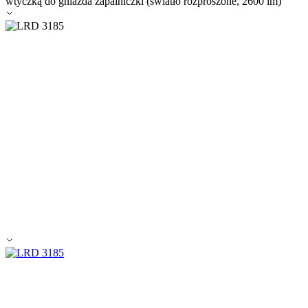
wtyczką do gniazda zapalniczki (światło rozproszone, 2600 lm)
Zapisz moje preferencje
Akceptuj wszystko