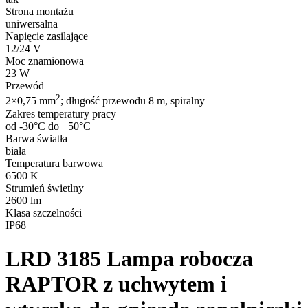
Strona montażu
uniwersalna
Napięcie zasilające
12/24 V
Moc znamionowa
23 W
Przewód
2
2×0,75 mm
; długość przewodu 8 m, spiralny
Zakres temperatury pracy
od -30°C do +50°C
Barwa światła
biała
Temperatura barwowa
6500 K
Strumień świetlny
2600 lm
Klasa szczelności
IP68
LRD 3185
Lampa robocza
RAPTOR z uchwytem i