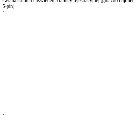
światła cofania i oświetlenia tablicy rejestracyjnej (gniazdo bajonet
5-pin)
Zapisz moje preferencje
Akceptuj wszystko