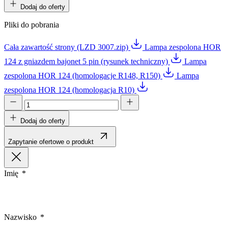
Dodaj do oferty
Pliki do pobrania
Cała zawartość strony (LZD 3007.zip)
Lampa zespolona HOR
124 z gniazdem bajonet 5 pin (rysunek techniczny)
Lampa
zespolona HOR 124 (homologacje R148, R150)
Lampa
zespolona HOR 124 (homologacja R10)
Dodaj do oferty
Zapytanie ofertowe o produkt
Imię
Nazwisko