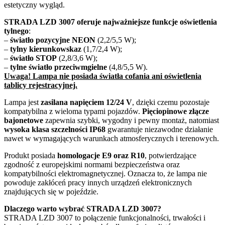
estetyczny wygląd.
STRADA LZD 3007 oferuje najważniejsze funkcje oświetlenia
tylnego
:
–
światło pozycyjne NEON
(2,2/5,5 W);
–
tylny kierunkowskaz
(1,7/2,4 W);
–
światło STOP
(2,8/3,6 W);
–
tylne światło przeciwmgielne
(4,8/5,5 W).
Uwaga! Lampa nie posiada światła cofania ani oświetlenia
tablicy rejestracyjnej.
Lampa jest
zasilana napięciem 12/24 V
, dzięki czemu pozostaje
kompatybilna z wieloma typami pojazdów.
Pięciopinowe złącze
bajonetowe
zapewnia szybki, wygodny i pewny montaż, natomiast
wysoka klasa szczelności IP68
gwarantuje niezawodne działanie
nawet w wymagających warunkach atmosferycznych i terenowych.
Produkt posiada
homologacje E9 oraz R10
, potwierdzające
zgodność z europejskimi normami bezpieczeństwa oraz
kompatybilności elektromagnetycznej. Oznacza to, że lampa nie
powoduje zakłóceń pracy innych urządzeń elektronicznych
znajdujących się w pojeździe.
Dlaczego warto wybrać STRADA LZD 3007?
STRADA LZD 3007 to połączenie funkcjonalności, trwałości i