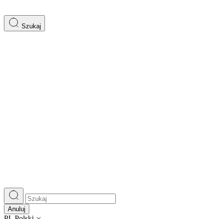
Szukaj
Anuluj
PL
Polski