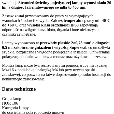
świetlnej.
Strumień świetlny pojedynczej lampy wynosi około 20
lm
, a
długość fali emitowanego światła to 465 nm
.
Zestaw został przystosowany do pracy w wymagających
warunkach środowiskowych.
Zakres temperatur pracy od -40°C
do +60°C
oraz
wysoka klasa szczelności IP68
zapewniają
odporność na wilgoć, kurz, błoto, drgania i inne niekorzystne
czynniki zewnętrzne.
Lampy wyposażono w
przewody płaskie 2×0,75 mm² o długości
0,5 m, zakończone gniazdem i wtyczką Superseal
, co umożliwia
szybkie, bezpieczne i wygodne podłączenie instalacji. Uniwersalna
polaryzacja dodatkowo ułatwia montaż oraz użytkowanie zestawu.
Montaż lamp może być realizowany za pomocą śruby metrycznej
M4x16 z podkładką i nakrętką M4 lub przy użyciu opaski
zaciskowej, co pozwala na łatwe dopasowanie sposobu instalacji do
konkretnego zastosowania.
Dane techniczne
Grupa lamp
HOR 106
Kategoria lampy
do oświetlenia pola roboczego maszyn