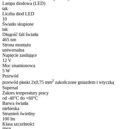
Lampa diodowa (LED)
tak
Liczba diod LED
10
Światło skupione
tak
Długość fali światła
465 nm
Strona montażu
uniwersalna
Napięcie zasilające
12 V
Moc znamionowa
5 W
Przewód
2
przewód płaski 2x0,75 mm
zakończone gniazdem i wtyczką
Supersal
Zakres temperatury pracy
od -40°C do +60°C
Barwa światła
niebieska
Strumień świetlny
100 lm
Klasa szczelności