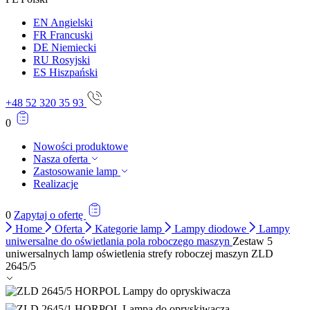
EN
Angielski
FR
Francuski
DE
Niemiecki
RU
Rosyjski
ES
Hiszpański
+48 52 320 35 93
0
Nowości produktowe
Nasza oferta
Zastosowanie lamp
Realizacje
0
Zapytaj o ofertę
Home
Oferta
Kategorie lamp
Lampy diodowe
Lampy
uniwersalne do oświetlania pola roboczego maszyn
Zestaw 5
uniwersalnych lamp oświetlenia strefy roboczej maszyn ZLD
2645/5