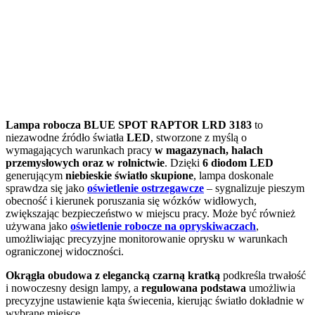
Lampa robocza BLUE SPOT RAPTOR LRD 3183
to
niezawodne źródło światła
LED
, stworzone z myślą o
wymagających warunkach pracy
w magazynach, halach
przemysłowych oraz w rolnictwie
. Dzięki
6 diodom LED
generującym
niebieskie światło skupione
, lampa doskonale
sprawdza się jako
oświetlenie ostrzegawcze
– sygnalizuje pieszym
obecność i kierunek poruszania się wózków widłowych,
zwiększając bezpieczeństwo w miejscu pracy. Może być również
używana jako
oświetlenie robocze na opryskiwaczach
,
umożliwiając precyzyjne monitorowanie oprysku w warunkach
ograniczonej widoczności.
Okrągła obudowa z elegancką czarną kratką
podkreśla trwałość
i nowoczesny design lampy, a
regulowana podstawa
umożliwia
precyzyjne ustawienie kąta świecenia, kierując światło dokładnie w
wybrane miejsce.