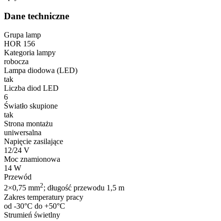
Dane techniczne
Grupa lamp
HOR 156
Kategoria lampy
robocza
Lampa diodowa (LED)
tak
Liczba diod LED
6
Światło skupione
tak
Strona montażu
uniwersalna
Napięcie zasilające
12/24 V
Moc znamionowa
14 W
Przewód
2
2×0,75 mm
; długość przewodu 1,5 m
Zakres temperatury pracy
od -30°C do +50°C
Strumień świetlny