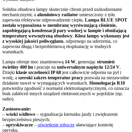
Solidna obudowa lampy skutecznie chroni przed uszkodzeniami
mechanicznymi, a
aluminiowy radiator
umieszczony z tyłu
zapewnia efektywne odprowadzenie ciepła.
Lampa BLUE SPOT
została wyposażona w membranę wyrównującą ciśnienie,
zapobiegającą kondensacji pary wodnej w lampie i obniżającą
temperaturę wewnętrzną obudowy
.
Klosz lampy wykonany jest
z wysokiej jakości poliwęglanu
, odpornego na uderzenia, co
zapewnia długą i bezproblemową eksploatację w trudnych
warunkach.
Lampa oferuje moc znamionową
14 W
, generując
strumień
świetlny 400 lm
i pracuje na
uniwersalnym napięciu 12/24 V
.
Dzięki
klasie szczelności IP 68
jest całkowicie odporna na pył i
wodę, a
szeroki zakres temperatur pracy
pozwala na niezawodne
działanie nawet w wymagających warunkach.
Homologacja R10
potwierdza zgodność z normami elektromagnetycznymi, co oznacza
brak zakłóceń innych urządzeń elektronicznych w pojeździe (np.
radio).
Zastosowanie:
–
w
ózki widłowe
– sygnalizacja kierunku jazdy i zwiększenie
bezpieczeństwa pieszych;
–
opryskiwacze
–
oświetlenie robocze
ułatwiające kontrolę
oprysku.