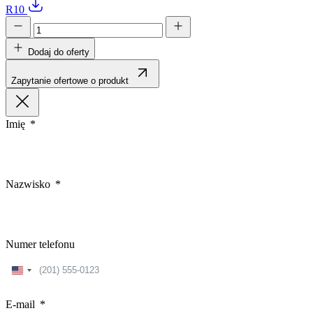
R10
Dodaj do oferty
Zapytanie ofertowe o produkt
Imię
Nazwisko
Numer telefonu
United
States
+1
E-mail