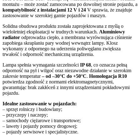
montażu – może zostać zamocowana po dowolnej stronie pojazdu, a
kompatybilność z instalacjami 12 V i 24
V sprawia, że znajduje
zastosowanie w szerokiej gamie pojazdów i maszyn.
Solidna obudowa produktu została zaprojektowana z myślą o
wieloletniej eksploatacji w trudnych warunkach.
Aluminiowy
radiator
odprowadza ciepło, a membrana wyrównująca ciśnienie
zapobiega skraplaniu pary wodnej wewnątrz lampy. Klosz
wykonany z odpornego na uderzenia poliwęglanu zwiększa
trwałość i odporność mechaniczną urządzenia.
Lampa spełnia wymagania szczelności
IP 68
, co oznacza pełną
odporność na pył i wilgoć oraz niezawodne działanie w szerokim
zakresie temperatur
– od –30°C do +50°C
.
Homologacja R10
potwierdza zgodność z normami elektromagnetycznymi,
gwarantując brak zakłóceń z innymi urządzeniami pokładowymi
pojazdu.
Idealne zastosowanie w pojazdach:
– sprzęt rolniczy i budowlany;
– przyczepy i naczepy;
– samochody ciężarowe i transportowe;
– lawety i pojazdy pomocy drogowej;
– pojazdy serwisowe i specjalistyczne.