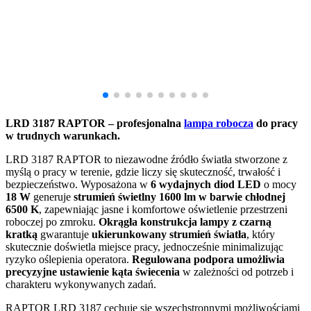
LRD 3187 RAPTOR – profesjonalna
lampa robocza
do pracy
w trudnych warunkach.
LRD 3187 RAPTOR to niezawodne źródło światła stworzone z
myślą o pracy w terenie, gdzie liczy się skuteczność, trwałość i
bezpieczeństwo. Wyposażona w
6 wydajnych diod LED
o mocy
18 W
generuje
strumień świetlny 1600 lm w barwie chłodnej
6500 K
, zapewniając jasne i komfortowe oświetlenie przestrzeni
roboczej po zmroku.
Okrągła konstrukcja lampy z czarną
kratką
gwarantuje
ukierunkowany strumień światła
, który
skutecznie doświetla miejsce pracy, jednocześnie minimalizując
ryzyko oślepienia operatora.
Regulowana podpora umożliwia
precyzyjne ustawienie kąta świecenia
w zależności od potrzeb i
charakteru wykonywanych zadań.
RAPTOR LRD 3187 cechuje się wszechstronnymi możliwościami