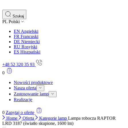
gromadząc i zgłaszając anonimowe informacje.
Marketing
Szukaj
PL
Polski
Marketingowe pliki cookie stosowane są w celu śledzenia 
istotne i interesujące dla poszczególnych użytkowników 
EN
Angielski
FR
Francuski
DE
Niemiecki
Nieklasyfikowane
RU
Rosyjski
ES
Hiszpański
Nieklasyfikowane pliki cookie, to pliki, które są w proce
+48 52 320 35 93
0
Nowości produktowe
Nasza oferta
Zastosowanie lamp
Realizacje
0
Zapytaj o ofertę
Home
Oferta
Kategorie lamp
Lampa robocza RAPTOR
LRD 3187 (światło skupione, 1600 lm)