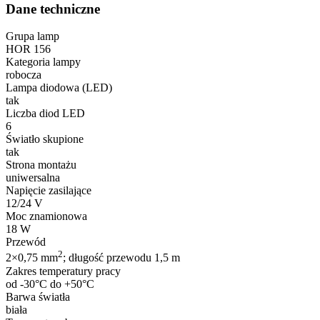
Dane techniczne
Grupa lamp
HOR 156
Kategoria lampy
robocza
Lampa diodowa (LED)
tak
Liczba diod LED
6
Światło skupione
tak
Strona montażu
uniwersalna
Napięcie zasilające
12/24 V
Moc znamionowa
18 W
Przewód
2
2×0,75 mm
; długość przewodu 1,5 m
Zakres temperatury pracy
od -30°C do +50°C
Barwa światła
biała