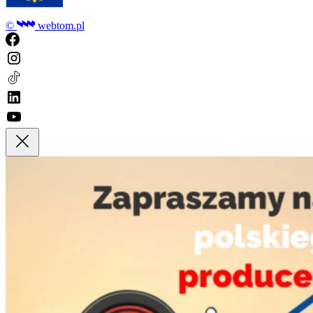
©
webtom.pl