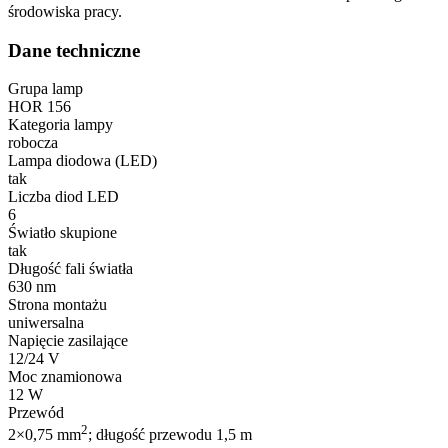
środowiska pracy.
Dane techniczne
Grupa lamp
HOR 156
Kategoria lampy
robocza
Lampa diodowa (LED)
tak
Liczba diod LED
6
Światło skupione
tak
Długość fali światła
630 nm
Strona montażu
uniwersalna
Napięcie zasilające
12/24 V
Moc znamionowa
12 W
Przewód
2
2×0,75 mm
; długość przewodu 1,5 m