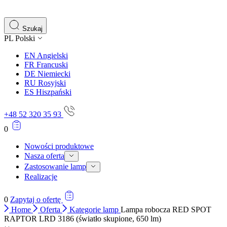
preferowany język lub region, w którym znajduje się użytkownik.
Szukaj
Statystyka
PL
Polski
Statystyczne pliki cookie pomagają właścicielem stron internetowych
EN
Angielski
zrozumieć, w jaki sposób różni użytkownicy zachowują się na stronie,
FR
Francuski
gromadząc i zgłaszając anonimowe informacje.
DE
Niemiecki
RU
Rosyjski
ES
Hiszpański
Marketing
Marketingowe pliki cookie stosowane są w celu śledzenia
+48 52 320 35 93
użytkowników na stronach internetowych. Celem jest wyświetlanie
reklam, które są istotne i interesujące dla poszczególnych
0
użytkowników i tym samym bardziej cenne dla wydawców i
reklamodawców strony trzeciej.
Nowości produktowe
Nasza oferta
Zastosowanie lamp
Nieklasyfikowane
Realizacje
Nieklasyfikowane pliki cookie, to pliki, które są w procesie
klasyfikowania, wraz z dostawcami poszczególnych ciasteczek.
0
Zapytaj o ofertę
Home
Oferta
Kategorie lamp
Lampa robocza RED SPOT
RAPTOR LRD 3186 (światło skupione, 650 lm)
Odrzuć