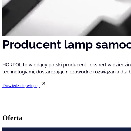
Statystyka
Statystyczne pliki cookie poma
gromadząc i zgłaszając anonim
Marketing
Producent lamp samo
Marketingowe pliki cookie stos
istotne i interesujące dla po
HORPOL to wiodący polski producent i ekspert w dziedzi
Nieklasyfikowane
technologiami, dostarczając niezawodne rozwiązania dla br
Nieklasyfikowane pliki cookie,
Dowiedz się więcej
Odrzuć
Oferta