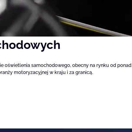
gają właścicielem stron internetowych zrozumieć, w jaki sposób różni użytkown
owe informacje.
chodowych
owane są w celu śledzenia użytkowników na stronach internetowych. Celem jes
szczególnych użytkowników i tym samym bardziej cenne dla wydawców i reklamo
nie oświetlenia samochodowego, obecny na rynku od ponad
anży motoryzacyjnej w kraju i za granicą.
 to pliki, które są w procesie klasyfikowania, wraz z dostawcami poszczególnyc
Zapisz moje preferencje