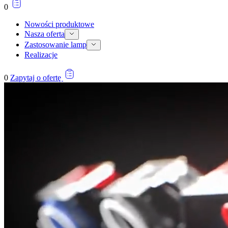
0
Nowości produktowe
Nasza oferta
Zastosowanie lamp
Realizacje
0
Zapytaj o ofertę