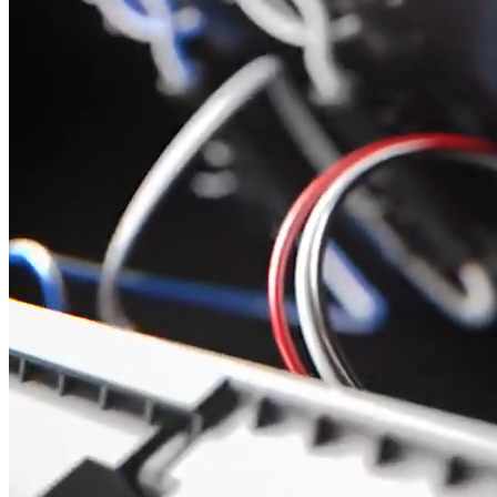
Wykorzystujemy pliki cookie do
witrynie. Informacje o tym, j
Partnerzy mogą połączyć te in
Niezbędne
Niezbędne pliki cookie mają k
nich. Te pliki cookie nie prze
Preferencje
Pliki cookie dotyczące prefere
preferowany język lub region,