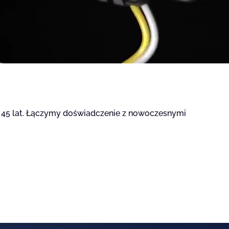
icy zachowują się na stronie,
t wyświetlanie reklam, które są
dawców strony trzeciej.
 45 lat. Łączymy doświadczenie z nowoczesnymi
h ciasteczek.
Akceptuj wszystko