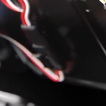
 spersonalizowania treści i reklam, aby oferować funkcje społecznościowe i a
ak korzystasz z naszej witryny, udostępniamy partnerom społecznościowym, re
formacje z innymi danymi otrzymanymi od Ciebie lub uzyskanymi podczas korzy
luczowe znaczenie dla podstawowych funkcji witryny i witryna nie będzie dzia
chowują żadnych danych umożliwiających identyfikację osoby.
ncji umożliwiają stronie zapamiętanie informacji, które zmieniają wygląd lub f
 w którym znajduje się użytkownik.