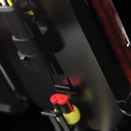
nalizować ruch w naszej
klamowym i analitycznym.
stania z ich usług.
łać w zamierzony sposób bez
unkcjonowanie strony, np.