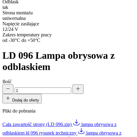
Odblask
tak
Strona montażu
uniwersalna
Napięcie zasilające
12/24 V
Zakres temperatury pracy
od -30°C do +50°C
LD 096
Lampa obrysowa z
odblaskiem
Ilość
Dodaj do oferty
Pliki do pobrania
Cała zawartość strony (LD 096.zip)
lampa obrysowa z
odblaskiem ld 096 rysunek techniczny
lampa obrysowa z