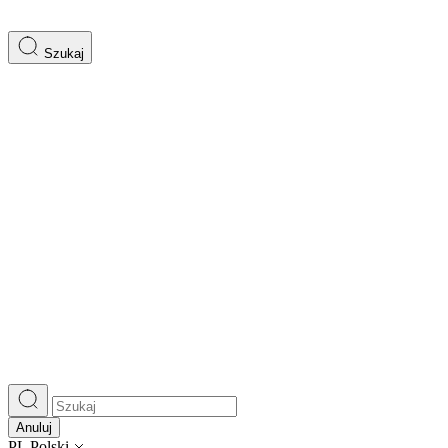
Szukaj
Anuluj
PL
Polski