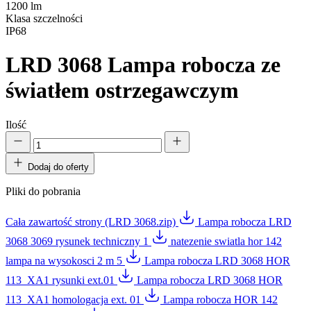
1200 lm
Klasa szczelności
IP68
LRD 3068
Lampa robocza ze
światłem ostrzegawczym
Ilość
Dodaj do oferty
Pliki do pobrania
Cała zawartość strony (LRD 3068.zip)
Lampa robocza LRD
3068 3069 rysunek techniczny 1
natezenie swiatla hor 142
lampa na wysokosci 2 m 5
Lampa robocza LRD 3068 HOR
113_XA1 rysunki ext.01
Lampa robocza LRD 3068 HOR
113_XA1 homologacja ext. 01
Lampa robocza HOR 142