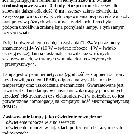
K
i imponującym strumieniu świetlnym
1200 lm
.
Światło
stroboskopowe
zawiera
3 diody
.
Rozproszone
białe światło
zapewnia dalszą odległość (
8 m
) i szerszy zakres oświetlenia,
zwiększając widoczność w celu zapewnienia bezpieczeństwa jazdy
oraz pracy w późnych wieczornych godzinach. Przechylana
podpora umożliwia zmianę kąta pochylenia lampy, a tym samym
rozsyłu światła.
Dzięki uniwersalnemu napięciu zasilania (
12/24 V
) oraz mocy
znamionowej
14 W
(10 W – światło robocze, 4 W – światło
ostrzegawcze), lampa doskonale sprawdzi się w różnych
zastosowaniach, w trudnych warunkach atmosferycznych
i przemysłowych.
Lampa jest w pełni hermetyczna (zgodność ze stopniem ochrony
przed zawilgoceniem
IP 68
), odporna na wysokie i niskie
temperatury oraz uszkodzenia mechaniczne. Gwarantowane jest
również działanie lampy w sposób nie zakłócający pracy innych
urządzeń elektrycznych czy elektronicznych w pojeździe, co jest
potwierdzone homologacją na kompatybilność elektromagnetyczną
(
EMC
).
Zastosowanie lampy jako oświetlenie zewnętrzne:
– oświetlenie robocze w autolawetach;
– oświetlenie robocze w pojazdach policyjnych i straży miejskiej,
radiowozach;