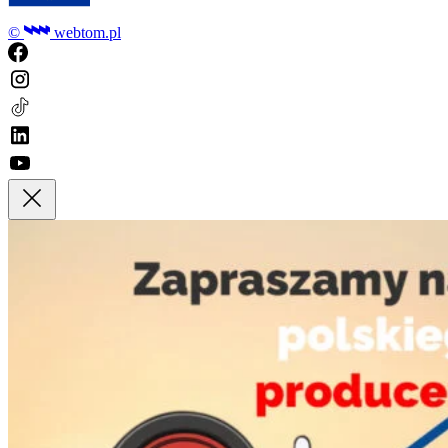
©
webtom.pl