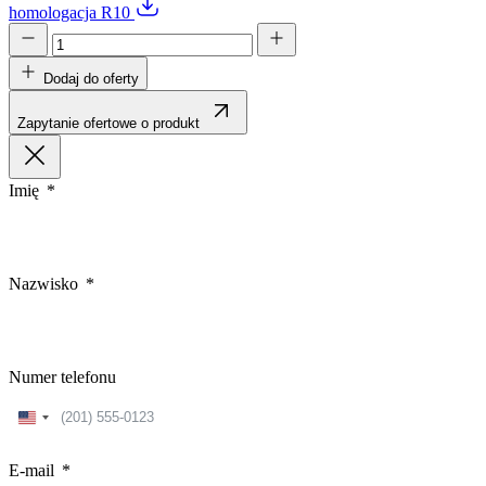
homologacja R10
Dodaj do oferty
Zapytanie ofertowe o produkt
Imię
Nazwisko
Numer telefonu
United
States
+1
E-mail