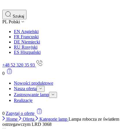
gromadząc i zgłaszając anonimowe informacje.
Marketing
Szukaj
PL
Polski
Marketingowe pliki cookie stosowane są w celu śledzenia 
istotne i interesujące dla poszczególnych użytkowników 
EN
Angielski
FR
Francuski
DE
Niemiecki
Nieklasyfikowane
RU
Rosyjski
ES
Hiszpański
Nieklasyfikowane pliki cookie, to pliki, które są w proce
+48 52 320 35 93
0
Nowości produktowe
Nasza oferta
Zastosowanie lamp
Realizacje
0
Zapytaj o ofertę
Home
Oferta
Kategorie lamp
Lampa robocza ze światłem
ostrzegawczym LRD 3068