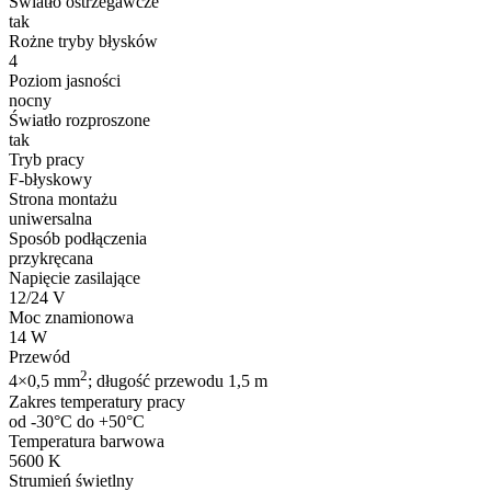
Światło ostrzegawcze
tak
Rożne tryby błysków
4
Poziom jasności
nocny
Światło rozproszone
tak
Tryb pracy
F-błyskowy
Strona montażu
uniwersalna
Sposób podłączenia
przykręcana
Napięcie zasilające
12/24 V
Moc znamionowa
14 W
Przewód
2
4×0,5 mm
; długość przewodu 1,5 m
Zakres temperatury pracy
od -30°C do +50°C
Temperatura barwowa
5600 K
Strumień świetlny