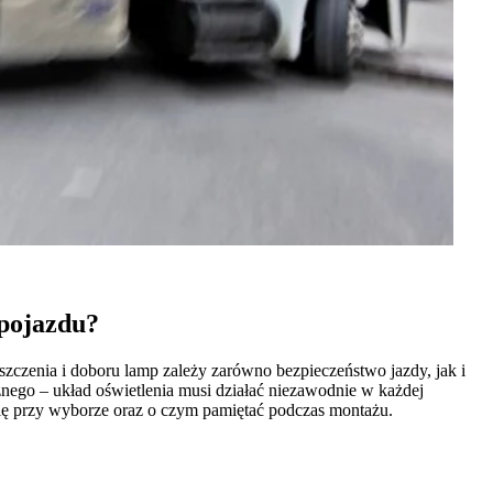
icy zachowują się na stronie,
t wyświetlanie reklam, które są
dawców strony trzeciej.
h ciasteczek.
 pojazdu?
Akceptuj wszystko
zczenia i doboru lamp zależy zarówno bezpieczeństwo jazdy, jak i
nego – układ oświetlenia musi działać niezawodnie w każdej
się przy wyborze oraz o czym pamiętać podczas montażu.