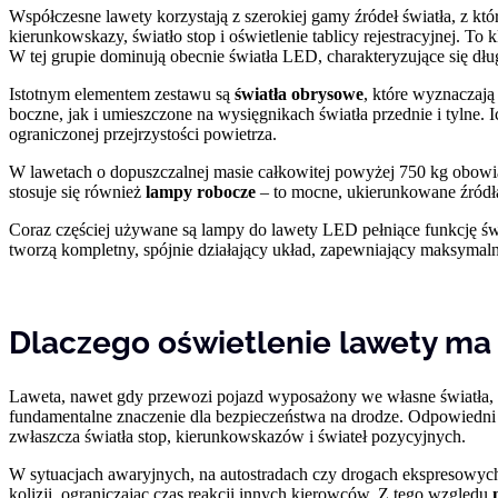
Współczesne lawety korzystają z szerokiej gamy źródeł światła, z któ
kierunkowskazy, światło stop i oświetlenie tablicy rejestracyjnej.
W tej grupie dominują obecnie światła LED, charakteryzujące się dłu
Istotnym elementem zestawu są
światła obrysowe
, które wyznaczają
boczne, jak i umieszczone na wysięgnikach światła przednie i tylne
ograniczonej przejrzystości powietrza.
W lawetach o dopuszczalnej masie całkowitej powyżej 750 kg obow
stosuje się również
lampy robocze
– to mocne, ukierunkowane źródła 
Coraz częściej używane są lampy do lawety LED pełniące funkcję ś
tworzą kompletny, spójnie działający układ, zapewniający maksyma
Dlaczego oświetlenie lawety ma
Laweta, nawet gdy przewozi pojazd wyposażony we własne światła, 
fundamentalne znaczenie dla bezpieczeństwa na drodze. Odpowiedni 
zwłaszcza światła stop, kierunkowskazów i świateł pozycyjnych.
W sytuacjach awaryjnych, na autostradach czy drogach ekspresowych
kolizji, ograniczając czas reakcji innych kierowców. Z tego względu