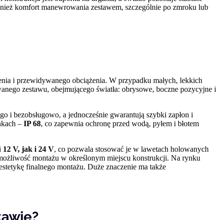
ównież komfort manewrowania zestawem, szczególnie po zmroku lub
czenia i przewidywanego obciążenia. W przypadku małych, lekkich
wanego zestawu, obejmującego światła: obrysowe, boczne pozycyjne i
o i bezobsługowo, a jednocześnie gwarantują szybki zapłon i
nkach –
IP 68
, co zapewnia ochronę przed wodą, pyłem i błotem
i
12 V, jak i 24 V
, co pozwala stosować je w lawetach holowanych
możliwość montażu w określonym miejscu konstrukcji. Na rynku
 estetykę finalnego montażu. Duże znaczenie ma także
tawie?