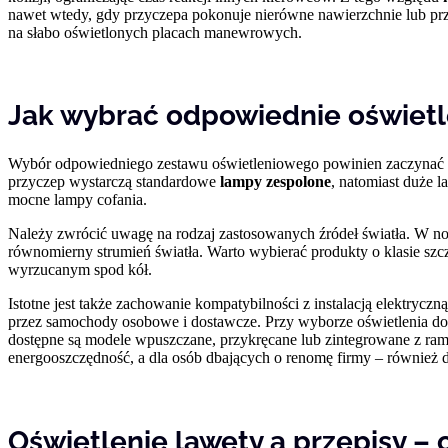
nawet wtedy, gdy przyczepa pokonuje nierówne nawierzchnie lub pr
na słabo oświetlonych placach manewrowych.
Jak wybrać odpowiednie oświetl
Wybór odpowiedniego zestawu oświetleniowego powinien zaczynać 
przyczep wystarczą standardowe
lampy zespolone
, natomiast duże 
mocne lampy cofania.
Należy zwrócić uwagę na rodzaj zastosowanych źródeł światła. W no
równomierny strumień światła. Warto wybierać produkty o klasie sz
wyrzucanym spod kół.
Istotne jest także zachowanie kompatybilności z instalacją elektryc
przez samochody osobowe i dostawcze. Przy wyborze oświetlenia do
dostępne są modele wpuszczane, przykręcane lub zintegrowane z ramą
energooszczędność, a dla osób dbających o renomę firmy – również 
Oświetlenie lawety a przepisy –