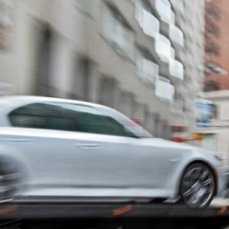
 spersonalizowania treści i reklam, aby oferować funkcje społecznościowe i a
ak korzystasz z naszej witryny, udostępniamy partnerom społecznościowym, re
formacje z innymi danymi otrzymanymi od Ciebie lub uzyskanymi podczas korzy
luczowe znaczenie dla podstawowych funkcji witryny i witryna nie będzie dzia
chowują żadnych danych umożliwiających identyfikację osoby.
ncji umożliwiają stronie zapamiętanie informacji, które zmieniają wygląd lub f
 w którym znajduje się użytkownik.