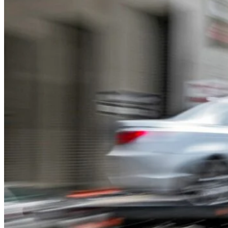
Wykorzystujemy pliki cookie do
witrynie. Informacje o tym, j
Partnerzy mogą połączyć te in
Niezbędne
Niezbędne pliki cookie mają k
nich. Te pliki cookie nie prze
Preferencje
Pliki cookie dotyczące prefere
preferowany język lub region,