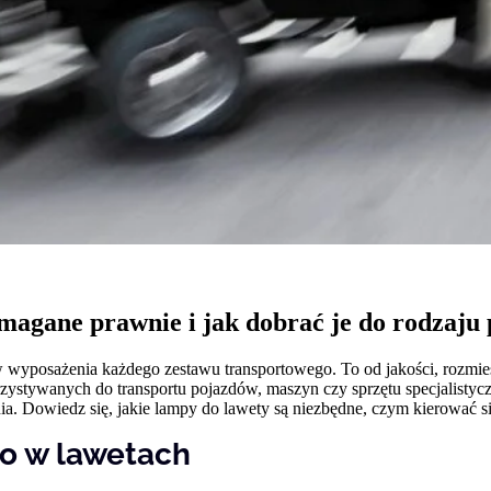
gają właścicielem stron internetowych zrozumieć, w jaki sposób różni użytkown
owe informacje.
owane są w celu śledzenia użytkowników na stronach internetowych. Celem jes
szczególnych użytkowników i tym samym bardziej cenne dla wydawców i reklamo
 to pliki, które są w procesie klasyfikowania, wraz z dostawcami poszczególnyc
ymagane prawnie i jak dobrać je do rodzaju
Zapisz moje preferencje
 wyposażenia każdego zestawu transportowego. To od jakości, rozmies
ystywanych do transportu pojazdów, maszyn czy sprzętu specjalistycz
ia. Dowiedz się, jakie lampy do lawety są niezbędne, czym kierować 
o w lawetach