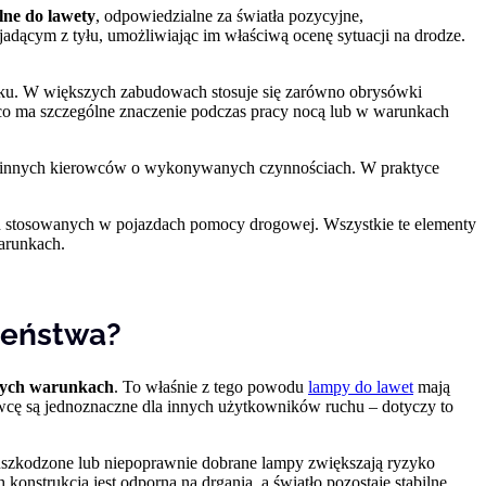
lne do lawety
, odpowiedzialne za światła pozycyjne,
jadącym z tyłu, umożliwiając im właściwą ocenę sytuacji na drodze.
mroku. W większych zabudowach stosuje się zarówno obrysówki
, co ma szczególne znaczenie podczas pracy nocą lub w warunkach
ją innych kierowców o wykonywanych czynnościach. W praktyce
ch stosowanych w pojazdach pomocy drogowej. Wszystkie te elementy
arunkach.
zeństwa?
dych warunkach
. To właśnie z tego powodu
lampy do lawet
mają
owcę są jednoznaczne dla innych użytkowników ruchu – dotyczy to
 uszkodzone lub niepoprawnie dobrane lampy zwiększają ryzyko
h konstrukcja jest odporna na drgania, a światło pozostaje stabilne