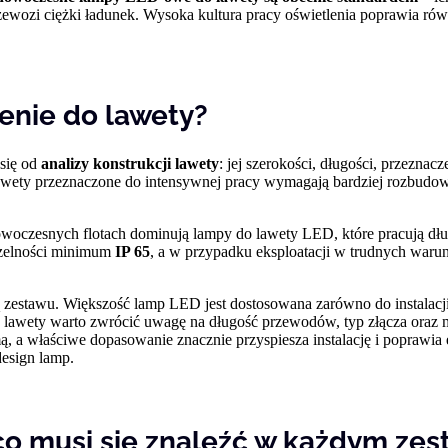
zewozi ciężki ładunek. Wysoka kultura pracy oświetlenia poprawia r
enie do lawety?
się od
analizy konstrukcji lawety
: jej szerokości, długości, przezna
lawety przeznaczone do intensywnej pracy wymagają bardziej rozbudo
woczesnych flotach dominują lampy do lawety LED, które pracują dług
czelności minimum
IP 65
, a w przypadku eksploatacji w trudnych waru
zną zestawu. Większość lamp LED jest dostosowana zarówno do instalacj
 lawety warto zwrócić uwagę na długość przewodów, typ złącza oraz 
, a właściwe dopasowanie znacznie przyspiesza instalację i poprawia
design lamp.
 co musi się znaleźć w każdym zes