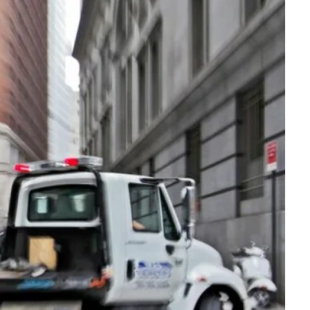
nalizować ruch w naszej
klamowym i analitycznym.
stania z ich usług.
łać w zamierzony sposób bez
unkcjonowanie strony, np.