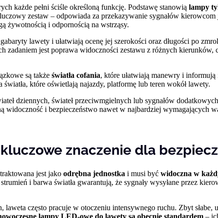
rych każde pełni ściśle określoną funkcję. Podstawę stanowią
lampy ty
 To kluczowy zestaw – odpowiada za przekazywanie sygnałów kierowcom 
gą żywotnością i odpornością na wstrząsy.
 gabaryty lawety i ułatwiają ocenę jej szerokości oraz długości po z
. Ich zadaniem jest poprawa widoczności zestawu z różnych kierunków
iązkowe są także
światła cofania
, które ułatwiają manewry i informu
światła, które oświetlają najazdy, platformę lub teren wokół lawety.
wiateł dziennych, świateł przeciwmgielnych lub sygnałów dodatkowy
lną widoczność i bezpieczeństwo nawet w najbardziej wymagających w
 kluczowe znaczenie dla bezpiec
traktowana jest jako
odrębna jednostka
i musi być
widoczna w każ
strumień i barwa światła gwarantują, że sygnały wysyłane przez kier
, laweta często pracuje w otoczeniu intensywnego ruchu. Zbyt słabe,
nowoczesne lampy LED-owe do lawety są obecnie standardem
– ic