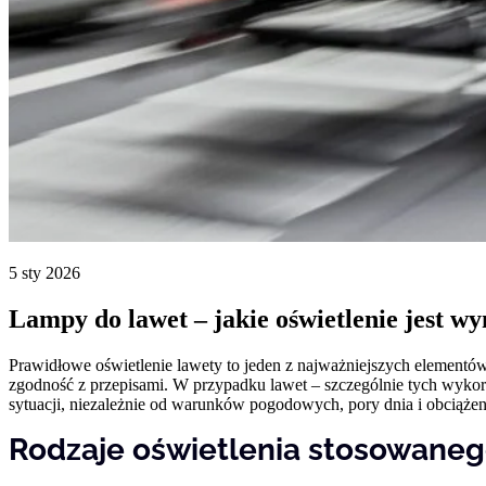
Statystyka
Statystyczne pliki cookie poma
gromadząc i zgłaszając anonim
Marketing
Marketingowe pliki cookie stos
istotne i interesujące dla po
Nieklasyfikowane
5 sty 2026
Nieklasyfikowane pliki cookie,
Lampy do lawet – jakie oświetlenie jest w
Odrzuć
Prawidłowe oświetlenie lawety to jeden z najważniejszych elementów
zgodność z przepisami. W przypadku lawet – szczególnie tych wykorz
sytuacji, niezależnie od warunków pogodowych, pory dnia i obciążen
Rodzaje oświetlenia stosowaneg