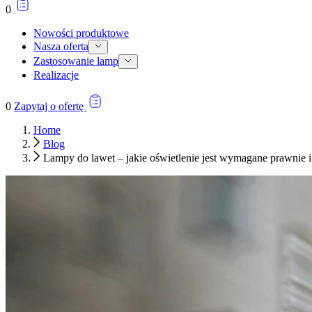
0
Nowości produktowe
Nasza oferta
Zastosowanie lamp
Realizacje
0
Zapytaj o ofertę
Home
Blog
Lampy do lawet – jakie oświetlenie jest wymagane prawnie i