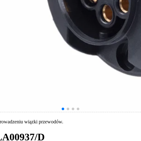
gają właścicielem stron internetowych zrozumieć, w jaki sposób różni użytkown
owe informacje.
owane są w celu śledzenia użytkowników na stronach internetowych. Celem jes
szczególnych użytkowników i tym samym bardziej cenne dla wydawców i reklamo
 to pliki, które są w procesie klasyfikowania, wraz z dostawcami poszczególnyc
Zapisz moje preferencje
rowadzeniu wiązki przewodów.
LA00937/D