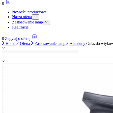
0
Nowości produktowe
Nasza oferta
Zastosowanie lamp
Realizacje
0
Zapytaj o ofertę
Home
Oferta
Zastosowanie lamp
Autobusy
Gniazdo wtyko