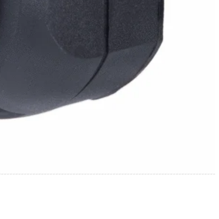
icy zachowują się na stronie,
t wyświetlanie reklam, które są
dawców strony trzeciej.
h ciasteczek.
Akceptuj wszystko