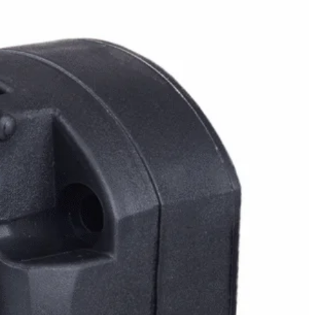
nalizować ruch w naszej
klamowym i analitycznym.
stania z ich usług.
łać w zamierzony sposób bez
unkcjonowanie strony, np.