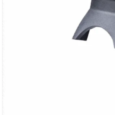
Wykorzystujemy pliki cookie do
witrynie. Informacje o tym, j
Partnerzy mogą połączyć te in
Niezbędne
Niezbędne pliki cookie mają k
nich. Te pliki cookie nie prze
Preferencje
Pliki cookie dotyczące prefere
preferowany język lub region,