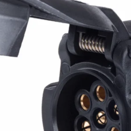
 spersonalizowania treści i reklam, aby oferować funkcje społecznościowe i a
ak korzystasz z naszej witryny, udostępniamy partnerom społecznościowym, re
formacje z innymi danymi otrzymanymi od Ciebie lub uzyskanymi podczas korzy
luczowe znaczenie dla podstawowych funkcji witryny i witryna nie będzie dzia
chowują żadnych danych umożliwiających identyfikację osoby.
ncji umożliwiają stronie zapamiętanie informacji, które zmieniają wygląd lub f
 w którym znajduje się użytkownik.