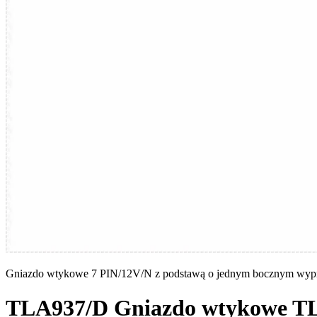
Statystyka
Statystyczne pliki cookie poma
gromadząc i zgłaszając anonim
Marketing
Marketingowe pliki cookie stos
istotne i interesujące dla po
Nieklasyfikowane
Nieklasyfikowane pliki cookie,
Odrzuć
Gniazdo wtykowe 7 PIN/12V/N z podstawą o jednym bocznym wyp
TLA937/D
Gniazdo wtykowe T