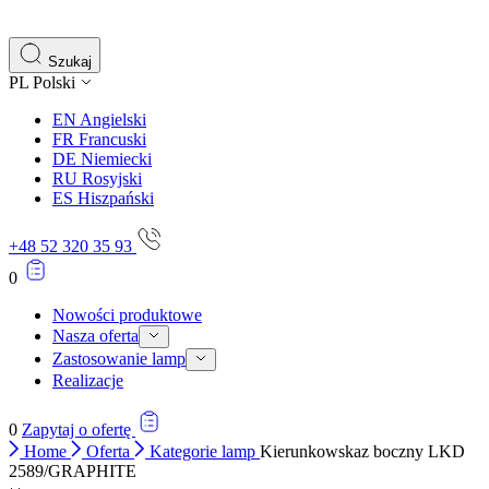
gromadząc i zgłaszając anonimowe informacje.
Marketing
Szukaj
PL
Polski
Marketingowe pliki cookie stosowane są w celu śledzenia 
istotne i interesujące dla poszczególnych użytkowników 
EN
Angielski
FR
Francuski
DE
Niemiecki
Nieklasyfikowane
RU
Rosyjski
ES
Hiszpański
Nieklasyfikowane pliki cookie, to pliki, które są w proce
+48 52 320 35 93
0
Nowości produktowe
Nasza oferta
Zastosowanie lamp
Realizacje
0
Zapytaj o ofertę
Home
Oferta
Kategorie lamp
Kierunkowskaz boczny LKD
2589/GRAPHITE