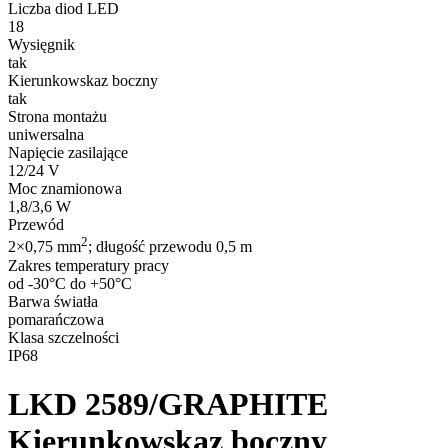
Liczba diod LED
18
Wysięgnik
tak
Kierunkowskaz boczny
tak
Strona montażu
uniwersalna
Napięcie zasilające
12/24 V
Moc znamionowa
1,8/3,6 W
Przewód
2
2×0,75 mm
; długość przewodu 0,5 m
Zakres temperatury pracy
od -30°C do +50°C
Barwa światła
pomarańczowa
Klasa szczelności
IP68
LKD 2589/GRAPHITE
Kierunkowskaz boczny