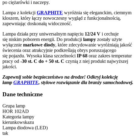
po ciężarówki i naczepy.
Lampa z kolekcji
GRAPHITE
wyróżnia się eleganckim, ciemnym
kloszem, który łączy nowoczesny wygląd z funkcjonalnością,
zapewniając doskonałą widoczność.
Lampa działa przy uniwersalnym napięciu
12/24 V
i cechuje
się niskim poborem energii. Do produkcji
lampy
zostały użyte
wyłącznie
markowe diody
, które zdecydowanie wyróżniają jakość
świecenia oraz atrakcyjnie podkreślają obrys poruszającego
się pojazdu. Wysoka klasa szczelności
IP 68
oraz zakres temperatur
pracy od
-30 st. C do + 50 st. C
czynią z niej produkt najwyższej
jakości.
Zapewnij sobie bezpieczeństwo na drodze! Odkryj kolekcję
lamp
GRAPHITE
, stylowe rozwiązanie dla branży samochodowej.
Dane techniczne
Grupa lamp
HOR 102AD
Kategoria lampy
kierunkowskazu
Lampa diodowa (LED)
tak