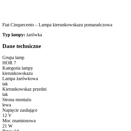
Statystyka
Statystyczne pliki cookie poma
gromadząc i zgłaszając anonim
Fiat Cinquecento – Lampa kierunkowskazu pomarańczowa
Typ lampy:
żarówka
Marketing
Dane techniczne
Marketingowe pliki cookie stos
istotne i interesujące dla po
Grupa lamp
HOR 7
Nieklasyfikowane
Kategoria lampy
kierunkowskazu
Nieklasyfikowane pliki cookie,
Lampa żarówkowa
tak
Kierunkowskaz przedni
Odrzuć
tak
Strona montażu
lewa
Napięcie zasilające
12 V
Moc znamionowa
21 W