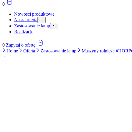
0
Nowości produktowe
Nasza oferta
Zastosowanie lamp
Realizacje
0
Zapytaj o ofertę
Home
Oferta
Zastosowanie lamp
Maszyny rolnicze #HOR