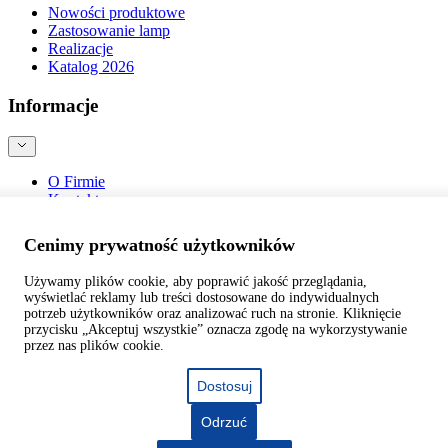
Nowości produktowe
Zastosowanie lamp
Realizacje
Katalog 2026
Informacje
O Firmie
Kontakt
Blog
Bezpieczeństwo produktów
Cenimy prywatność użytkowników
Używamy plików cookie, aby poprawić jakość przeglądania,
wyświetlać reklamy lub treści dostosowane do indywidualnych
potrzeb użytkowników oraz analizować ruch na stronie. Kliknięcie
przycisku „Akceptuj wszystkie” oznacza zgodę na wykorzystywanie
©
webtom.pl
przez nas plików cookie.
Dostosuj
Odrzuć