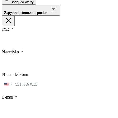
Dodaj do oferty
Zapytanie ofertowe o produkt
Imię
Nazwisko
Numer telefonu
United
States
+1
E-mail