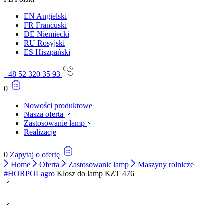
EN
Angielski
FR
Francuski
DE
Niemiecki
RU
Rosyjski
ES
Hiszpański
+48 52 320 35 93
0
Nowości produktowe
Nasza oferta
Zastosowanie lamp
Realizacje
0
Zapytaj o ofertę
Home
Oferta
Zastosowanie lamp
Maszyny rolnicze
#HORPOLagro
Klosz do lamp KZT 476