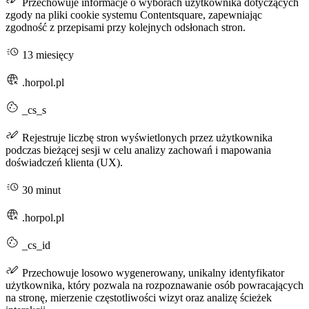
Przechowuje informacje o wyborach użytkownika dotyczących
zgody na pliki cookie systemu Contentsquare, zapewniając
zgodność z przepisami przy kolejnych odsłonach stron.
13 miesięcy
.horpol.pl
_cs_s
Rejestruje liczbę stron wyświetlonych przez użytkownika
podczas bieżącej sesji w celu analizy zachowań i mapowania
doświadczeń klienta (UX).
30 minut
.horpol.pl
_cs_id
Przechowuje losowo wygenerowany, unikalny identyfikator
użytkownika, który pozwala na rozpoznawanie osób powracających
na stronę, mierzenie częstotliwości wizyt oraz analizę ścieżek