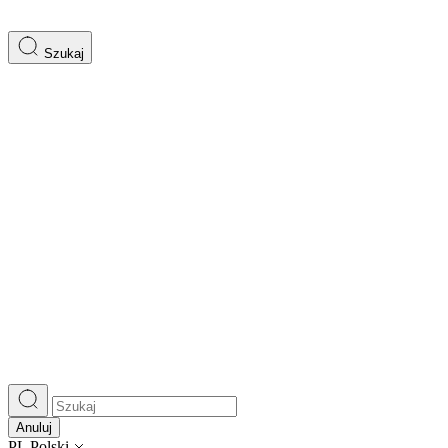
Szukaj
Anuluj
PL
Polski