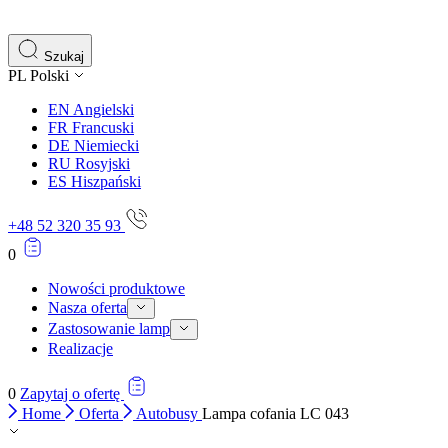
gromadząc i zgłaszając anonimowe informacje.
Marketing
Szukaj
PL
Polski
Marketingowe pliki cookie stosowane są w celu śledzenia 
istotne i interesujące dla poszczególnych użytkowników 
EN
Angielski
FR
Francuski
DE
Niemiecki
Nieklasyfikowane
RU
Rosyjski
ES
Hiszpański
Nieklasyfikowane pliki cookie, to pliki, które są w proce
+48 52 320 35 93
0
Nowości produktowe
Nasza oferta
Zastosowanie lamp
Realizacje
0
Zapytaj o ofertę
Home
Oferta
Autobusy
Lampa cofania LC 043