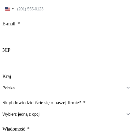
United
States
+1
E-mail
NIP
Kraj
Skąd dowiedzieliście się o naszej firmie?
Wiadomość