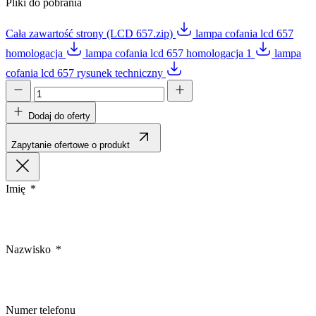
Pliki do pobrania
Cała zawartość strony (LCD 657.zip)
lampa cofania lcd 657
homologacja
lampa cofania lcd 657 homologacja 1
lampa
cofania lcd 657 rysunek techniczny
Dodaj do oferty
Zapytanie ofertowe o produkt
Imię
Nazwisko
Numer telefonu