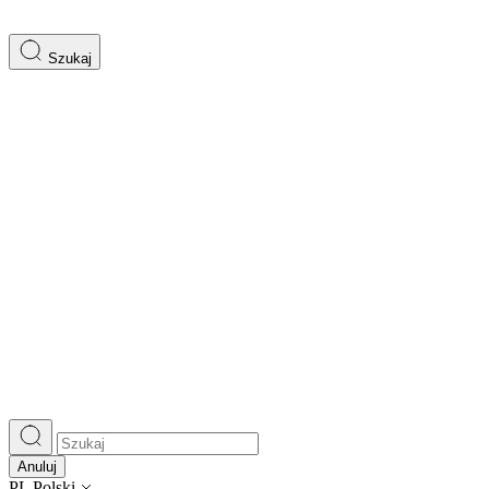
Szukaj
Anuluj
PL
Polski