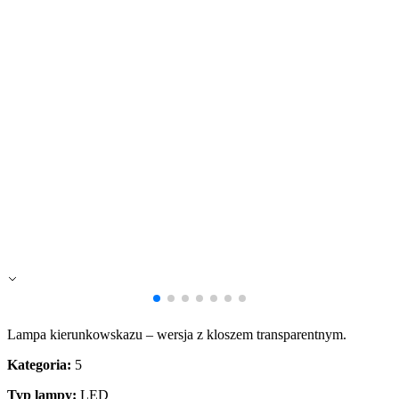
Zapisz moje preferencje
Akceptuj wszystko
Lampa kierunkowskazu – wersja z kloszem transparentnym.
Kategoria:
5
Typ lampy:
LED