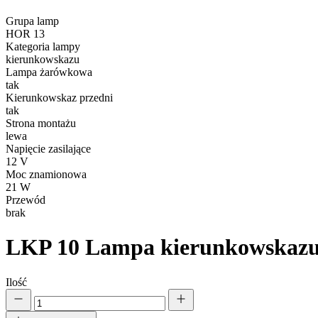
Statystyka
Grupa lamp
HOR 13
Statystyczne pliki cookie poma
Kategoria lampy
gromadząc i zgłaszając anonim
kierunkowskazu
Lampa żarówkowa
tak
Marketing
Kierunkowskaz przedni
tak
Marketingowe pliki cookie stos
Strona montażu
istotne i interesujące dla po
lewa
Napięcie zasilające
12 V
Nieklasyfikowane
Moc znamionowa
Nieklasyfikowane pliki cookie,
21 W
Przewód
brak
Odrzuć
LKP 10
Lampa kierunkowskaz
Ilość