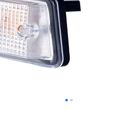
 spersonalizowania treści i reklam, aby oferować funkcje społecznościowe i a
ak korzystasz z naszej witryny, udostępniamy partnerom społecznościowym, re
formacje z innymi danymi otrzymanymi od Ciebie lub uzyskanymi podczas korzy
luczowe znaczenie dla podstawowych funkcji witryny i witryna nie będzie dzia
chowują żadnych danych umożliwiających identyfikację osoby.
ncji umożliwiają stronie zapamiętanie informacji, które zmieniają wygląd lub f
 w którym znajduje się użytkownik.