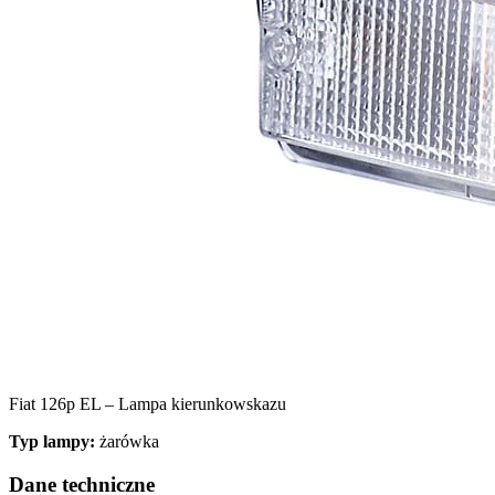
Wykorzystujemy pliki cookie do
witrynie. Informacje o tym, j
Partnerzy mogą połączyć te in
Niezbędne
Niezbędne pliki cookie mają k
nich. Te pliki cookie nie prze
Fiat 126p EL – Lampa kierunkowskazu
Preferencje
Typ lampy:
żarówka
Pliki cookie dotyczące prefere
preferowany język lub region,
Dane techniczne