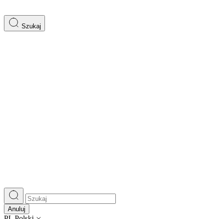
Szukaj
Anuluj
PL
Polski