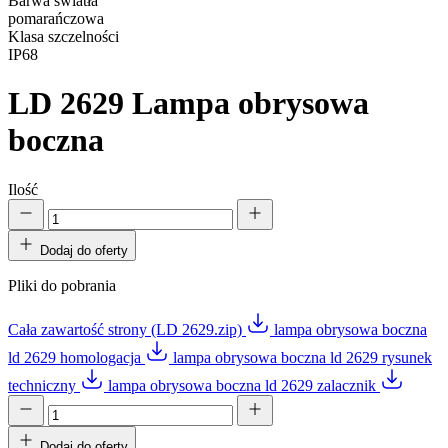
Barwa światła
pomarańczowa
Klasa szczelności
IP68
LD 2629
Lampa obrysowa
boczna
Ilość
Dodaj do oferty
Pliki do pobrania
Cała zawartość strony (LD 2629.zip)
lampa obrysowa boczna
ld 2629 homologacja
lampa obrysowa boczna ld 2629 rysunek
techniczny
lampa obrysowa boczna ld 2629 zalacznik
Dodaj do oferty