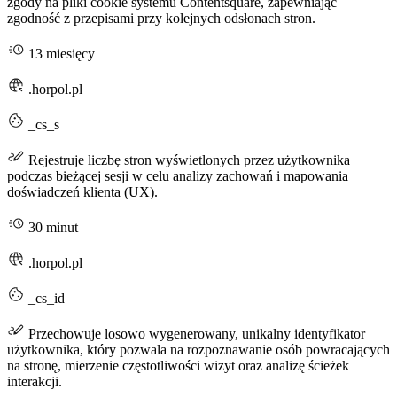
zgody na pliki cookie systemu Contentsquare, zapewniając
zgodność z przepisami przy kolejnych odsłonach stron.
13 miesięcy
.horpol.pl
_cs_s
Rejestruje liczbę stron wyświetlonych przez użytkownika
podczas bieżącej sesji w celu analizy zachowań i mapowania
doświadczeń klienta (UX).
30 minut
.horpol.pl
_cs_id
Przechowuje losowo wygenerowany, unikalny identyfikator
użytkownika, który pozwala na rozpoznawanie osób powracających
na stronę, mierzenie częstotliwości wizyt oraz analizę ścieżek
interakcji.