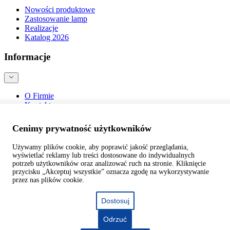
Nowości produktowe
Zastosowanie lamp
Realizacje
Katalog 2026
Informacje
O Firmie
Kontakt
Blog
Bezpieczeństwo produktów
Cenimy prywatność użytkowników
Używamy plików cookie, aby poprawić jakość przeglądania,
wyświetlać reklamy lub treści dostosowane do indywidualnych
potrzeb użytkowników oraz analizować ruch na stronie. Kliknięcie
przycisku „Akceptuj wszystkie” oznacza zgodę na wykorzystywanie
©
webtom.pl
przez nas plików cookie.
Dostosuj
Odrzuć