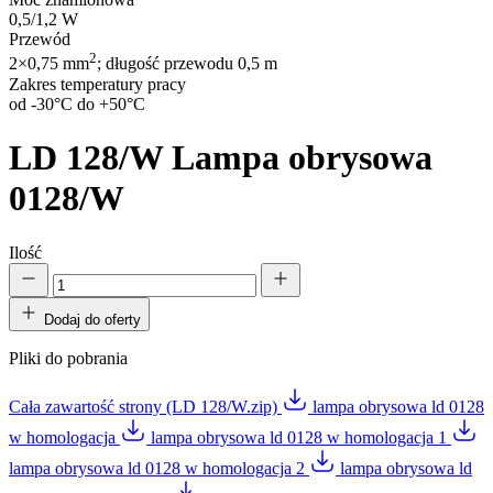
0,5/1,2 W
Przewód
2
2×0,75 mm
; długość przewodu 0,5 m
Zakres temperatury pracy
od -30°C do +50°C
LD 128/W
Lampa obrysowa
0128/W
Ilość
Dodaj do oferty
Pliki do pobrania
Cała zawartość strony (LD 128/W.zip)
lampa obrysowa ld 0128
w homologacja
lampa obrysowa ld 0128 w homologacja 1
lampa obrysowa ld 0128 w homologacja 2
lampa obrysowa ld