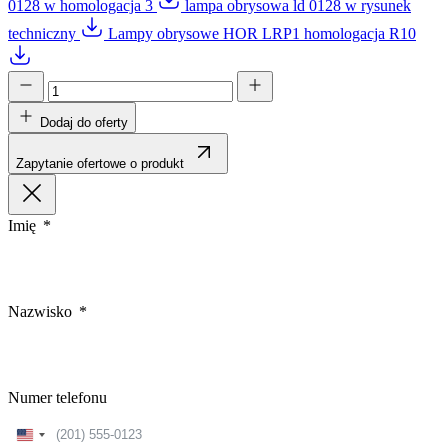
0128 w homologacja 3
lampa obrysowa ld 0128 w rysunek
techniczny
Lampy obrysowe HOR LRP1 homologacja R10
Dodaj do oferty
Zapytanie ofertowe o produkt
Imię
Nazwisko
Numer telefonu
United