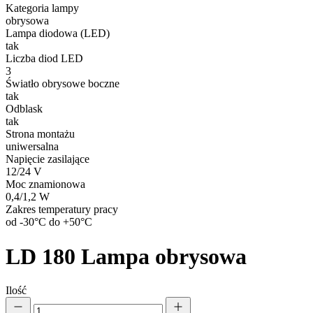
Kategoria lampy
obrysowa
Lampa diodowa (LED)
tak
Liczba diod LED
3
Światło obrysowe boczne
tak
Odblask
tak
Strona montażu
uniwersalna
Napięcie zasilające
12/24 V
Moc znamionowa
0,4/1,2 W
Zakres temperatury pracy
od -30°C do +50°C
LD 180
Lampa obrysowa
Ilość