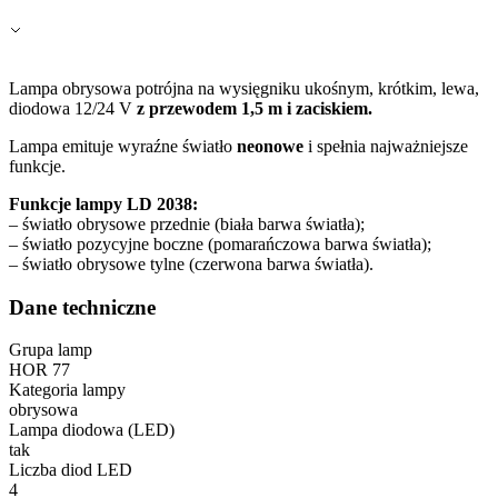
Zapisz moje preferencje
Akceptuj wszystko
Lampa obrysowa potrójna na wysięgniku ukośnym, krótkim, lewa,
diodowa 12/24 V
z przewodem 1,5 m i zaciskiem.
Lampa emituje wyraźne światło
neonowe
i spełnia najważniejsze
funkcje.
Funkcje lampy LD 2038:
– światło obrysowe przednie (biała barwa światła);
– światło pozycyjne boczne (pomarańczowa barwa światła);
– światło obrysowe tylne (czerwona barwa światła).
Dane techniczne
Grupa lamp
HOR 77
Kategoria lampy
obrysowa
Lampa diodowa (LED)
tak
Liczba diod LED
4