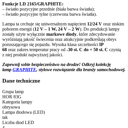
Funkcje LD 2165/GRAPHITE:
– światło pozycyjne przednie (biała barwa światła);
– światło pozycyjne tylne (czerwona barwa światła).
Lampa ta cechuje się uniwersalnym napięciem
12/24 V
oraz niskim
poborem energii (
12 V – 1 W, 24 V – 2 W
). Do produkcji lampy
zostały użyte wyłącznie
markowe diody
, które zdecydowanie
wyróżniają jakość świecenia oraz atrakcyjnie podkreślają obrys
poruszającego się pojazdu. Wysoka klasa szczelności
IP
68
oraz zakres temperatur pracy od
-30 st. C do + 50 st. C
czynią
z niej produkt najwyższej jakości.
Zapewnij sobie bezpieczeństwo na drodze! Odkryj kolekcję
lamp
GRAPHITE
, stylowe rozwiązanie dla branży samochodowej.
Dane techniczne
Grupa lamp
HOR 83G
Kategoria lampy
obrysowa
Lampa diodowa (LED)
tak
Liczba diod LED
4