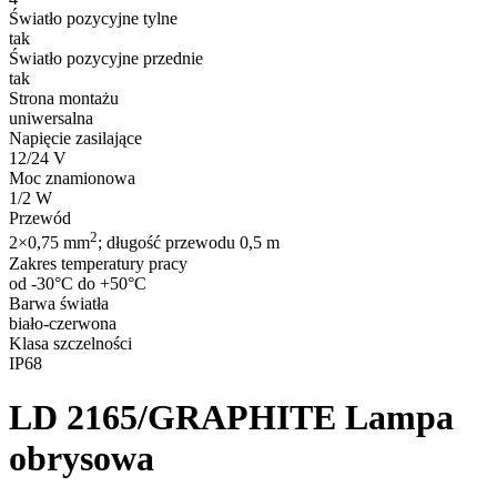
Światło pozycyjne tylne
tak
Światło pozycyjne przednie
tak
Strona montażu
uniwersalna
Napięcie zasilające
12/24 V
Moc znamionowa
1/2 W
Przewód
2
2×0,75 mm
; długość przewodu 0,5 m
Zakres temperatury pracy
od -30°C do +50°C
Barwa światła
biało-czerwona
Klasa szczelności
IP68
LD 2165/GRAPHITE
Lampa
obrysowa