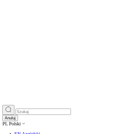
Wykorzystujemy pliki cookie do
witrynie. Informacje o tym, j
Partnerzy mogą połączyć te in
Niezbędne
Niezbędne pliki cookie mają k
nich. Te pliki cookie nie prze
Preferencje
Anuluj
Pliki cookie dotyczące prefere
PL
Polski
preferowany język lub region,
EN
Angielski