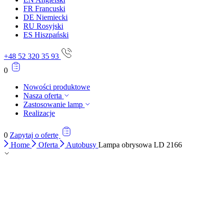
FR
Francuski
Statystyka
DE
Niemiecki
RU
Rosyjski
Statystyczne pliki cookie poma
ES
Hiszpański
gromadząc i zgłaszając anonim
+48 52 320 35 93
Marketing
0
Marketingowe pliki cookie stos
istotne i interesujące dla po
Nowości produktowe
Nasza oferta
Zastosowanie lamp
Nieklasyfikowane
Realizacje
Nieklasyfikowane pliki cookie,
0
Zapytaj o ofertę
Home
Oferta
Autobusy
Lampa obrysowa LD 2166
Odrzuć