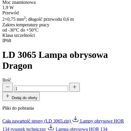
Moc znamionowa
1,9 W
Przewód
2
2×0,75 mm
; długość przewodu 0,6 m
Zakres temperatury pracy
od -30°C do +50°C
Klasa szczelności
IP68
LD 3065
Lampa obrysowa
Dragon
Ilość
Dodaj do oferty
Pliki do pobrania
Cała zawartość strony (LD 3065.zip)
Lampy obrysowe HOR
134 rysunek techniczny
Lampa obrysowa HOR 134