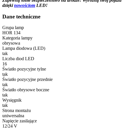
Zapewnij sobie bezpieczeństwo na drodze! Wyróżnij swój pojazd
dzięki
nowościom
LED!
Dane techniczne
Grupa lamp
HOR 134
Kategoria lampy
obrysowa
Lampa diodowa (LED)
tak
Liczba diod LED
16
Światło pozycyjne tylne
tak
Światło pozycyjne przednie
tak
Światło obrysowe boczne
tak
Wysięgnik
tak
Strona montażu
uniwersalna
Napięcie zasilające
12/24 V