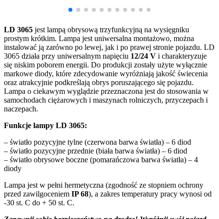
LD 3065
jest lampą obrysową trzyfunkcyjną na wysięgniku
prostym krótkim. Lampa jest uniwersalna montażowo, można
instalować ją zarówno po lewej, jak i po prawej stronie pojazdu. LD
3065 działa przy uniwersalnym napięciu
12/24 V
i charakteryzuje
się niskim poborem energii. Do produkcji zostały użyte wyłącznie
markowe diody, które zdecydowanie wyróżniają jakość świecenia
oraz atrakcyjnie podkreślają obrys poruszającego się pojazdu.
Lampa o ciekawym wyglądzie przeznaczona jest do stosowania w
samochodach ciężarowych i maszynach rolniczych, przyczepach i
naczepach.
Funkcje lampy LD 3065:
– światło pozycyjne tylne (czerwona barwa światła) – 6 diod
– światło pozycyjne przednie (biała barwa światła) – 6 diod
– światło obrysowe boczne (pomarańczowa barwa światła) – 4
diody
Lampa jest w pełni hermetyczna (zgodność ze stopniem ochrony
przed zawilgoceniem
IP 68
), a zakres temperatury pracy wynosi od
-30 st. C do + 50 st. C.