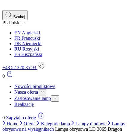
gromadząc i zgłaszając anonimowe informacje.
Marketing
Szukaj
PL
Polski
Marketingowe pliki cookie stosowane są w celu śledzenia 
istotne i interesujące dla poszczególnych użytkowników 
EN
Angielski
FR
Francuski
DE
Niemiecki
Nieklasyfikowane
RU
Rosyjski
ES
Hiszpański
Nieklasyfikowane pliki cookie, to pliki, które są w proce
+48 52 320 35 93
0
Nowości produktowe
Nasza oferta
Zastosowanie lamp
Realizacje
0
Zapytaj o ofertę
Home
Oferta
Kategorie lamp
Lampy diodowe
Lampy
obrysowe na wysięgnikach
Lampa obrysowa LD 3065 Dragon