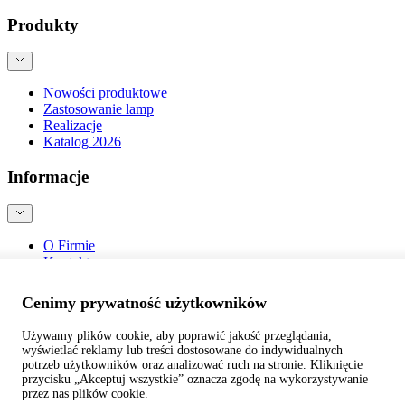
Produkty
Nowości produktowe
Zastosowanie lamp
Realizacje
Katalog 2026
Informacje
O Firmie
Kontakt
Blog
Bezpieczeństwo produktów
Cenimy prywatność użytkowników
Używamy plików cookie, aby poprawić jakość przeglądania,
wyświetlać reklamy lub treści dostosowane do indywidualnych
potrzeb użytkowników oraz analizować ruch na stronie. Kliknięcie
przycisku „Akceptuj wszystkie” oznacza zgodę na wykorzystywanie
©
webtom.pl
przez nas plików cookie.