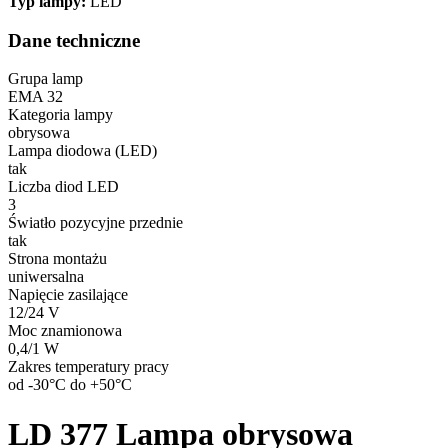
Typ lampy:
LED
Dane techniczne
Grupa lamp
EMA 32
Kategoria lampy
obrysowa
Lampa diodowa (LED)
tak
Liczba diod LED
3
Światło pozycyjne przednie
tak
Strona montażu
uniwersalna
Napięcie zasilające
12/24 V
Moc znamionowa
0,4/1 W
Zakres temperatury pracy
od -30°C do +50°C
LD 377
Lampa obrysowa