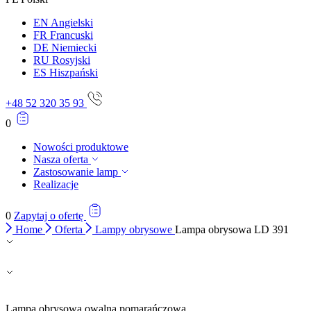
EN
Angielski
FR
Francuski
DE
Niemiecki
RU
Rosyjski
ES
Hiszpański
+48 52 320 35 93
0
Nowości produktowe
Nasza oferta
Zastosowanie lamp
Realizacje
0
Zapytaj o ofertę
Home
Oferta
Lampy obrysowe
Lampa obrysowa LD 391
Lampa obrysowa owalna pomarańczowa