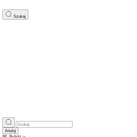
Szukaj
Anuluj
PL
Polski