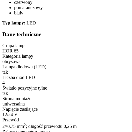
czerwony
pomarańczowy
biały
Typ lampy:
LED
Dane techniczne
Grupa lamp
HOR 65
Kategoria lampy
obrysowa
Lampa diodowa (LED)
tak
Liczba diod LED
4
Światło pozycyjne tylne
tak
Strona montażu
uniwersalna
Napięcie zasilające
12/24 V
Przewód
2
2×0,75 mm
; długość przewodu 0,25 m
Zakres temperatury pracy