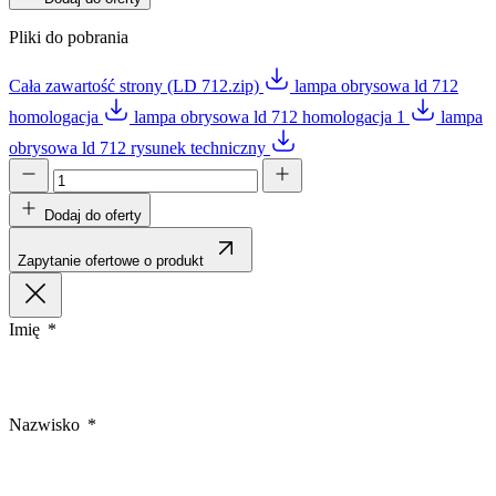
Pliki do pobrania
Cała zawartość strony (LD 712.zip)
lampa obrysowa ld 712
homologacja
lampa obrysowa ld 712 homologacja 1
lampa
obrysowa ld 712 rysunek techniczny
Dodaj do oferty
Zapytanie ofertowe o produkt
Imię
Nazwisko