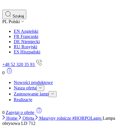
gromadząc i zgłaszając anonimowe informacje.
Marketing
Szukaj
PL
Polski
Marketingowe pliki cookie stosowane są w celu śledzenia 
istotne i interesujące dla poszczególnych użytkowników 
EN
Angielski
FR
Francuski
DE
Niemiecki
Nieklasyfikowane
RU
Rosyjski
ES
Hiszpański
Nieklasyfikowane pliki cookie, to pliki, które są w proce
+48 52 320 35 93
0
Nowości produktowe
Nasza oferta
Zastosowanie lamp
Realizacje
0
Zapytaj o ofertę
Home
Oferta
Maszyny rolnicze #HORPOLagro
Lampa
obrysowa LD 712