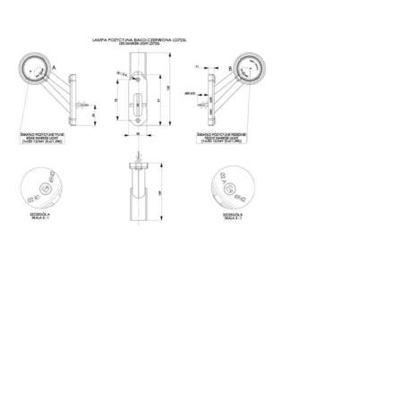
Statystyka
Statystyczne pliki cookie poma
gromadząc i zgłaszając anonim
Marketing
Marketingowe pliki cookie stos
istotne i interesujące dla po
Nieklasyfikowane
Nieklasyfikowane pliki cookie,
Odrzuć