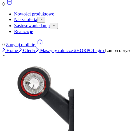
0
Nowości produktowe
Nasza oferta
Zastosowanie lamp
Realizacje
0
Zapytaj o ofertę
Home
Oferta
Maszyny rolnicze #HORPOLagro
Lampa obrys