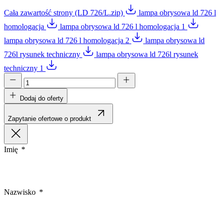
Cała zawartość strony (LD 726/L.zip)
lampa obrysowa ld 726 l
homologacja
lampa obrysowa ld 726 l homologacja 1
lampa obrysowa ld 726 l homologacja 2
lampa obrysowa ld
726l rysunek techniczny
lampa obrysowa ld 726l rysunek
techniczny 1
Dodaj do oferty
Zapytanie ofertowe o produkt
Imię
Nazwisko