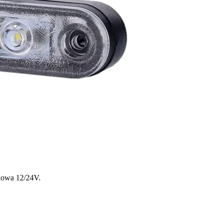
 spersonalizowania treści i reklam, aby oferować funkcje społecznościowe i a
ak korzystasz z naszej witryny, udostępniamy partnerom społecznościowym, re
formacje z innymi danymi otrzymanymi od Ciebie lub uzyskanymi podczas korzy
luczowe znaczenie dla podstawowych funkcji witryny i witryna nie będzie dzia
chowują żadnych danych umożliwiających identyfikację osoby.
dowa 12/24V.
ncji umożliwiają stronie zapamiętanie informacji, które zmieniają wygląd lub f
 w którym znajduje się użytkownik.