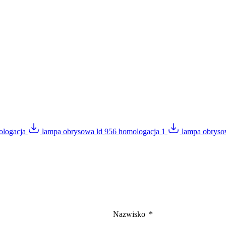
ologacja
lampa obrysowa ld 956 homologacja 1
lampa obryso
Nazwisko