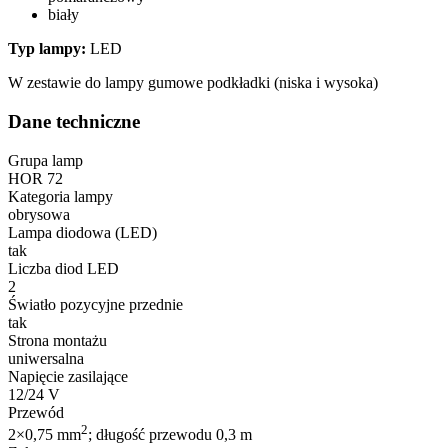
biały
Statystyka
Typ lampy:
LED
Statystyczne pliki cookie poma
gromadząc i zgłaszając anonim
W zestawie do lampy gumowe podkładki (niska i wysoka)
Dane techniczne
Marketing
Grupa lamp
Marketingowe pliki cookie stos
istotne i interesujące dla po
HOR 72
Kategoria lampy
obrysowa
Nieklasyfikowane
Lampa diodowa (LED)
tak
Nieklasyfikowane pliki cookie,
Liczba diod LED
2
Światło pozycyjne przednie
Odrzuć
tak
Strona montażu
uniwersalna
Napięcie zasilające
12/24 V
Przewód
2
2×0,75 mm
; długość przewodu 0,3 m