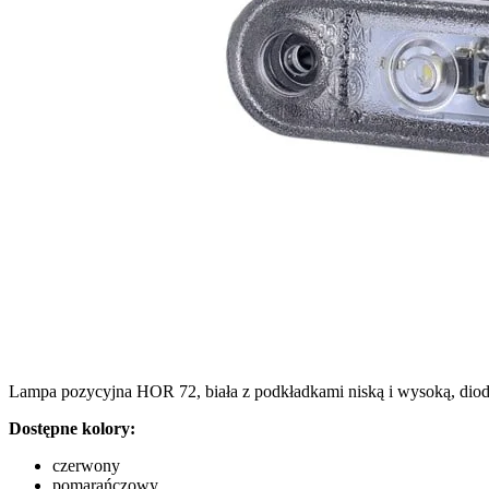
Wykorzystujemy pliki cookie do
witrynie. Informacje o tym, j
Partnerzy mogą połączyć te in
Niezbędne
Niezbędne pliki cookie mają k
nich. Te pliki cookie nie prze
Lampa pozycyjna HOR 72, biała z podkładkami niską i wysoką, dio
Preferencje
Dostępne kolory:
Pliki cookie dotyczące prefere
preferowany język lub region,
czerwony
pomarańczowy