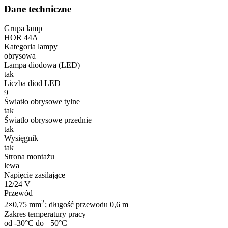
Dane techniczne
Grupa lamp
HOR 44A
Kategoria lampy
obrysowa
Lampa diodowa (LED)
tak
Liczba diod LED
9
Światło obrysowe tylne
tak
Światło obrysowe przednie
tak
Wysięgnik
tak
Strona montażu
lewa
Napięcie zasilające
12/24 V
Przewód
2
2×0,75 mm
; długość przewodu 0,6 m
Zakres temperatury pracy
od -30°C do +50°C