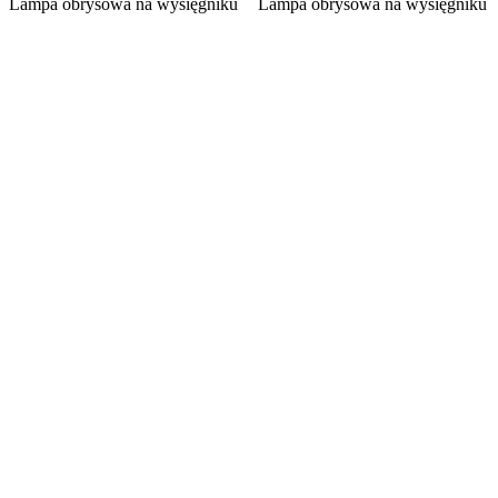
Lampa obrysowa na wysięgniku
Lampa obrysowa na wysięgniku