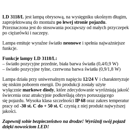
LD 3118/L
jest lampą obrysową, na wysięgniku ukośnym długim,
zaprojektowaną do montażu
po lewej stronie pojazdu
.
Przeznaczona jest do stosowania począwszy od małych przyczepek
po ciężarówki i naczepy.
Lampa emituje wyraźne światło
neonowe
i spełnia najważniejsze
funkcje.
Funkcje lampy LD 3118/L:
– światło pozycyjne przednie, biała barwa światła (0,4/0,9 W)
– światło pozycyjne tylne, czerwona barwa światła (0,9/1,8 W)
Lampa działa przy uniwersalnym napięciu
12/24 V
i charakteryzuje
się niskim poborem energii. Do produkcji zostały użyte
wyłącznie
markowe diody
, które zdecydowanie wyróżniają jakość
świecenia oraz atrakcyjnie podkreślają obrys poruszającego
się pojazdu. Wysoka klasa szczelności
IP 68
oraz zakres temperatur
pracy od
-30 st. C do + 50 st. C
czynią z niej produkt najwyższej
jakości.
Zapewnij sobie bezpieczeństwo na drodze! Wyróżnij swój pojazd
dzięki nowościom LED!