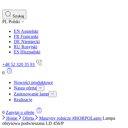
gromadząc i zgłaszając anonimowe informacje.
Marketing
Szukaj
PL
Polski
Marketingowe pliki cookie stosowane są w celu śledzenia 
istotne i interesujące dla poszczególnych użytkowników 
EN
Angielski
FR
Francuski
DE
Niemiecki
Nieklasyfikowane
RU
Rosyjski
ES
Hiszpański
Nieklasyfikowane pliki cookie, to pliki, które są w proce
+48 52 320 35 93
0
Nowości produktowe
Nasza oferta
Zastosowanie lamp
Realizacje
0
Zapytaj o ofertę
Home
Oferta
Maszyny rolnicze #HORPOLagro
Lampa
obrysowa podwieszana LD 456/P