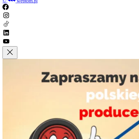
©
webtom.pl