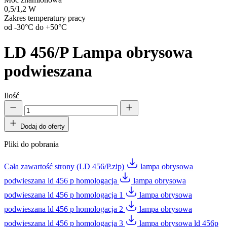
0,5/1,2 W
Zakres temperatury pracy
od -30°C do +50°C
LD 456/P
Lampa obrysowa
podwieszana
Ilość
Dodaj do oferty
Pliki do pobrania
Cała zawartość strony (LD 456/P.zip)
lampa obrysowa
podwieszana ld 456 p homologacja
lampa obrysowa
podwieszana ld 456 p homologacja 1
lampa obrysowa
podwieszana ld 456 p homologacja 2
lampa obrysowa
podwieszana ld 456 p homologacja 3
lampa obrysowa ld 456p