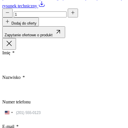
rysunek techniczny
Dodaj do oferty
Zapytanie ofertowe o produkt
Imię
Nazwisko
Numer telefonu
United
States
+1
E-mail