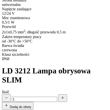
Strona montażu
uniwersalna
Napięcie zasilające
12/24 V
Moc znamionowa
0,5/1 W
Przewód
2
2x1x0,75 mm
; długość przewodu 0,5 m
Zakres temperatury pracy
od -30°C do +50°C
Barwa światła
czerwona
Klasa szczelności
IP68
LD 3212
Lampa obrysowa
SLIM
Ilość
Dodaj do oferty