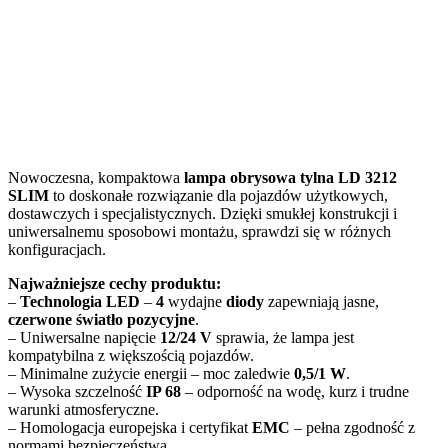
Nowoczesna, kompaktowa
lampa obrysowa tylna LD 3212
SLIM
to doskonałe rozwiązanie dla pojazdów użytkowych,
dostawczych i specjalistycznych. Dzięki smukłej konstrukcji i
uniwersalnemu sposobowi montażu, sprawdzi się w różnych
konfiguracjach.
Najważniejsze cechy produktu:
–
Technologia LED
–
4
wydajne
diody
zapewniają jasne,
czerwone światło pozycyjne
.
– Uniwersalne napięcie
12/24 V
sprawia, że lampa jest
kompatybilna z większością pojazdów.
– Minimalne zużycie energii – moc zaledwie
0,5/1 W
.
– Wysoka szczelność
IP 68
– odporność na wodę, kurz i trudne
warunki atmosferyczne.
– Homologacja europejska i certyfikat
EMC
– pełna zgodność z
normami bezpieczeństwa.