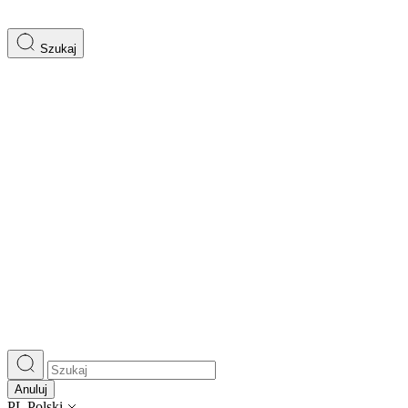
Szukaj
Anuluj
PL
Polski