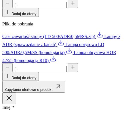
Dodaj do oferty
Pliki do pobrania
Cała zawartość strony (LD 500/ADR/0,5M/SS.zip)
Lampy z
ADR (sprawozdanie z badań)
Lampa obrysowa LD
500/ADR/0,5M/SS (homologacja)
Lampa obrysowa HOR
42/55 (homologacja R10)
Dodaj do oferty
Zapytanie ofertowe o produkt
Imię