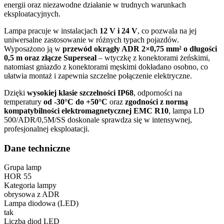
energii oraz niezawodne działanie w trudnych warunkach
eksploatacyjnych.
Lampa pracuje w instalacjach
12 V i 24 V
, co pozwala na jej
uniwersalne zastosowanie w różnych typach pojazdów.
Wyposażono ją w
przewód okrągły ADR 2×0,75 mm² o długości
0,5 m oraz złącze Superseal
– wtyczkę z konektorami żeńskimi,
natomiast gniazdo z konektorami męskimi dokładano osobno, co
ułatwia montaż i zapewnia szczelne połączenie elektryczne.
Dzięki
wysokiej klasie szczelności IP68
, odporności na
temperatury
od -30°C do +50°C
oraz
zgodności z normą
kompatybilności elektromagnetycznej EMC R10
, lampa LD
500/ADR/0,5M/SS doskonale sprawdza się w intensywnej,
profesjonalnej eksploatacji.
Dane techniczne
Grupa lamp
HOR 55
Kategoria lampy
obrysowa z ADR
Lampa diodowa (LED)
tak
Liczba diod LED