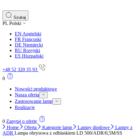
Szukaj
PL
Polski
EN
Angielski
FR
Francuski
DE
Niemiecki
RU
Rosyjski
ES
Hiszpański
+48 52 320 35 93
0
Nowości produktowe
Nasza oferta
Zastosowanie lamp
Realizacje
0
Zapytaj o ofertę
Home
Oferta
Kategorie lamp
Lampy diodowe
Lampy z
ADR
Lampa obrysowa z odblaskiem LD 500/ADR/0,5M/SS