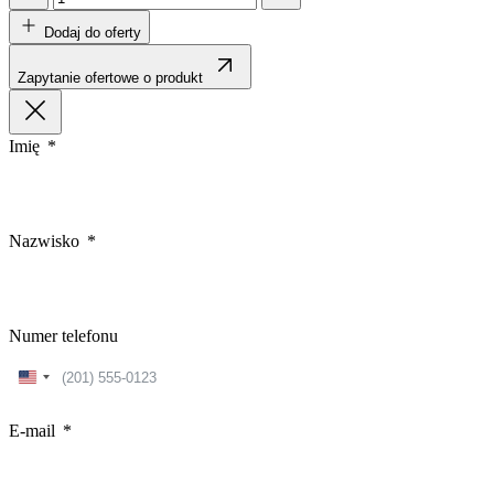
Dodaj do oferty
Zapytanie ofertowe o produkt
Imię
Nazwisko
Numer telefonu
United
States
+1
E-mail