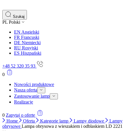
gromadząc i zgłaszając anonimowe informacje.
Marketing
Szukaj
PL
Polski
Marketingowe pliki cookie stosowane są w celu śledzenia 
istotne i interesujące dla poszczególnych użytkowników 
EN
Angielski
FR
Francuski
DE
Niemiecki
Nieklasyfikowane
RU
Rosyjski
ES
Hiszpański
Nieklasyfikowane pliki cookie, to pliki, które są w proce
+48 52 320 35 93
0
Nowości produktowe
Nasza oferta
Zastosowanie lamp
Realizacje
0
Zapytaj o ofertę
Home
Oferta
Kategorie lamp
Lampy diodowe
Lampy
obrysowe
Lampa obrysowa z wieszakiem i odblaskiem LD 2221