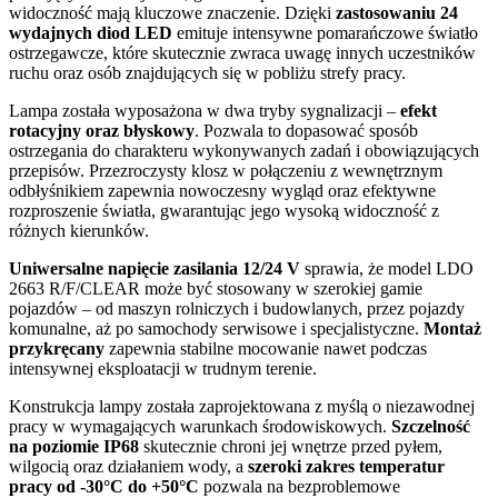
widoczność mają kluczowe znaczenie. Dzięki
zastosowaniu 24
wydajnych diod LED
emituje intensywne pomarańczowe światło
ostrzegawcze, które skutecznie zwraca uwagę innych uczestników
ruchu oraz osób znajdujących się w pobliżu strefy pracy.
Lampa została wyposażona w dwa tryby sygnalizacji –
efekt
rotacyjny oraz błyskowy
. Pozwala to dopasować sposób
ostrzegania do charakteru wykonywanych zadań i obowiązujących
przepisów. Przezroczysty klosz w połączeniu z wewnętrznym
odbłyśnikiem zapewnia nowoczesny wygląd oraz efektywne
rozproszenie światła, gwarantując jego wysoką widoczność z
różnych kierunków.
Uniwersalne napięcie zasilania 12/24 V
sprawia, że model LDO
2663 R/F/CLEAR może być stosowany w szerokiej gamie
pojazdów – od maszyn rolniczych i budowlanych, przez pojazdy
komunalne, aż po samochody serwisowe i specjalistyczne.
Montaż
przykręcany
zapewnia stabilne mocowanie nawet podczas
intensywnej eksploatacji w trudnym terenie.
Konstrukcja lampy została zaprojektowana z myślą o niezawodnej
pracy w wymagających warunkach środowiskowych.
Szczelność
na poziomie IP68
skutecznie chroni jej wnętrze przed pyłem,
wilgocią oraz działaniem wody, a
szeroki zakres temperatur
pracy od -30°C do +50°C
pozwala na bezproblemowe