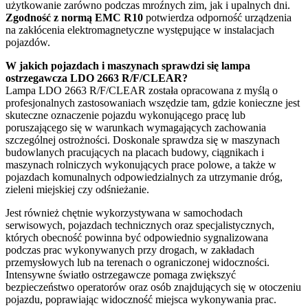
użytkowanie zarówno podczas mroźnych zim, jak i upalnych dni.
Zgodność z normą EMC R10
potwierdza odporność urządzenia
na zakłócenia elektromagnetyczne występujące w instalacjach
pojazdów.
W jakich pojazdach i maszynach sprawdzi się lampa
ostrzegawcza LDO 2663 R/F/CLEAR?
Lampa LDO 2663 R/F/CLEAR została opracowana z myślą o
profesjonalnych zastosowaniach wszędzie tam, gdzie konieczne jest
skuteczne oznaczenie pojazdu wykonującego pracę lub
poruszającego się w warunkach wymagających zachowania
szczególnej ostrożności. Doskonale sprawdza się w maszynach
budowlanych pracujących na placach budowy, ciągnikach i
maszynach rolniczych wykonujących prace polowe, a także w
pojazdach komunalnych odpowiedzialnych za utrzymanie dróg,
zieleni miejskiej czy odśnieżanie.
Jest również chętnie wykorzystywana w samochodach
serwisowych, pojazdach technicznych oraz specjalistycznych,
których obecność powinna być odpowiednio sygnalizowana
podczas prac wykonywanych przy drogach, w zakładach
przemysłowych lub na terenach o ograniczonej widoczności.
Intensywne światło ostrzegawcze pomaga zwiększyć
bezpieczeństwo operatorów oraz osób znajdujących się w otoczeniu
pojazdu, poprawiając widoczność miejsca wykonywania prac.