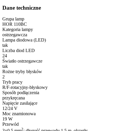
Dane techniczne
Grupa lamp
HOR 110BC
Kategoria lampy
ostrzegawcza
Lampa diodowa (LED)
tak
Liczba diod LED
24
Światło ostrzegawcze
tak
Rożne tryby błysków
2
Tryb pracy
R/F-rotacyjny-błyskowy
Sposób podłączenia
przykręcana
Napięcie zasilające
12/24 V
Moc znamionowa
19 W
Przewód
2
3×0,5 mm
; długość przewodu 1,5 m, okrągły