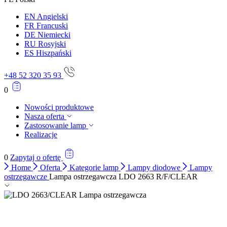
Zapisz moje preferencje
EN
Angielski
FR
Francuski
Akceptuj wszystko
DE
Niemiecki
RU
Rosyjski
ES
Hiszpański
+48 52 320 35 93
0
Nowości produktowe
Nasza oferta
Zastosowanie lamp
Realizacje
0
Zapytaj o ofertę
Home
Oferta
Kategorie lamp
Lampy diodowe
Lampy
ostrzegawcze
Lampa ostrzegawcza LDO 2663 R/F/CLEAR