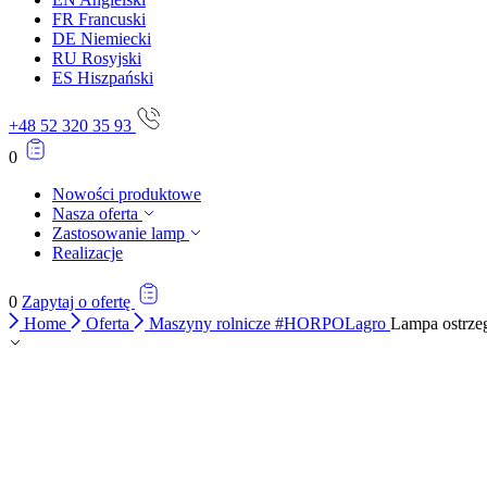
FR
Francuski
Statystyka
DE
Niemiecki
RU
Rosyjski
Statystyczne pliki cookie poma
ES
Hiszpański
gromadząc i zgłaszając anonim
+48 52 320 35 93
Marketing
0
Marketingowe pliki cookie stos
istotne i interesujące dla po
Nowości produktowe
Nasza oferta
Zastosowanie lamp
Nieklasyfikowane
Realizacje
Nieklasyfikowane pliki cookie,
0
Zapytaj o ofertę
Home
Oferta
Maszyny rolnicze #HORPOLagro
Lampa ostrz
Odrzuć