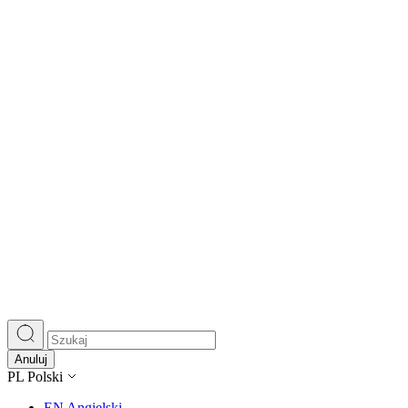
Wykorzystujemy pliki cookie do
witrynie. Informacje o tym, j
Partnerzy mogą połączyć te in
Niezbędne
Niezbędne pliki cookie mają k
nich. Te pliki cookie nie prze
Preferencje
Anuluj
Pliki cookie dotyczące prefere
PL
Polski
preferowany język lub region,
EN
Angielski