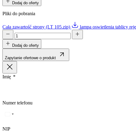
Dodaj do oferty
Pliki do pobrania
Cała zawartość strony (LT 105.zip)
lampa oswietlenia tablicy rej
Dodaj do oferty
Zapytanie ofertowe o produkt
Imię
Numer telefonu
NIP