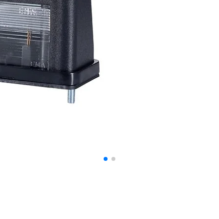
 spersonalizowania treści i reklam, aby oferować funkcje społecznościowe i a
ak korzystasz z naszej witryny, udostępniamy partnerom społecznościowym, re
formacje z innymi danymi otrzymanymi od Ciebie lub uzyskanymi podczas korzy
luczowe znaczenie dla podstawowych funkcji witryny i witryna nie będzie dzia
chowują żadnych danych umożliwiających identyfikację osoby.
ncji umożliwiają stronie zapamiętanie informacji, które zmieniają wygląd lub f
 w którym znajduje się użytkownik.