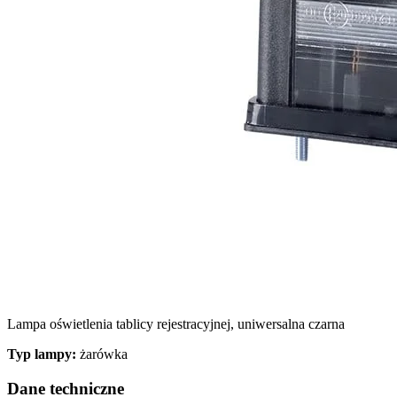
Wykorzystujemy pliki cookie do
witrynie. Informacje o tym, j
Partnerzy mogą połączyć te in
Niezbędne
Niezbędne pliki cookie mają k
nich. Te pliki cookie nie prze
Preferencje
Lampa oświetlenia tablicy rejestracyjnej, uniwersalna czarna
Pliki cookie dotyczące prefere
preferowany język lub region,
Typ lampy:
żarówka
Dane techniczne
Statystyka