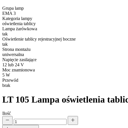
Statystyczne pliki cookie poma
Grupa lamp
gromadząc i zgłaszając anonim
EMA 3
Kategoria lampy
oświetlenia tablicy
Marketing
Lampa żarówkowa
tak
Marketingowe pliki cookie stos
Oświetlenie tablicy rejestracyjnej boczne
istotne i interesujące dla po
tak
Strona montażu
uniwersalna
Nieklasyfikowane
Napięcie zasilające
12 lub 24 V
Nieklasyfikowane pliki cookie,
Moc znamionowa
5 W
Przewód
Odrzuć
brak
LT 105
Lampa oświetlenia tablic
Ilość