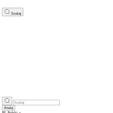
Szukaj
Anuluj
PL
Polski