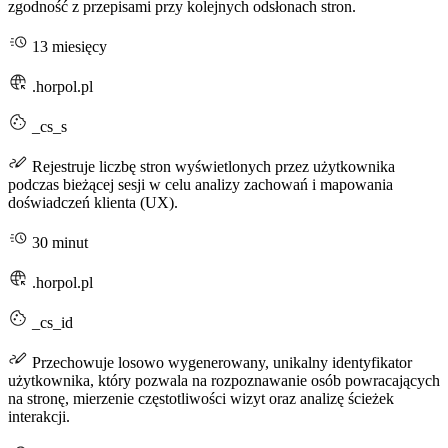
zgodność z przepisami przy kolejnych odsłonach stron.
13 miesięcy
.horpol.pl
_cs_s
Rejestruje liczbę stron wyświetlonych przez użytkownika
podczas bieżącej sesji w celu analizy zachowań i mapowania
doświadczeń klienta (UX).
30 minut
.horpol.pl
_cs_id
Przechowuje losowo wygenerowany, unikalny identyfikator
użytkownika, który pozwala na rozpoznawanie osób powracających
na stronę, mierzenie częstotliwości wizyt oraz analizę ścieżek
interakcji.