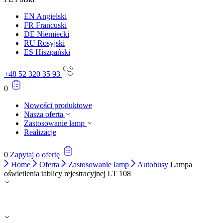
EN
Angielski
FR
Francuski
DE
Niemiecki
RU
Rosyjski
ES
Hiszpański
+48 52 320 35 93
0
Nowości produktowe
Nasza oferta
Zastosowanie lamp
Realizacje
0
Zapytaj o ofertę
Home
Oferta
Zastosowanie lamp
Autobusy
Lampa
oświetlenia tablicy rejestracyjnej LT 108